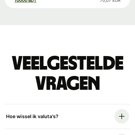
10000
BDT
70,07
EUR
Veelgestelde
vragen
Hoe wissel ik valuta's?