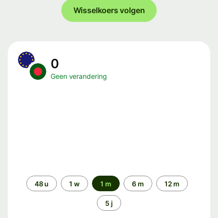
Wisselkoers volgen
0
Geen verandering
Periode
48 u
1 w
1 m
6 m
12 m
5 j