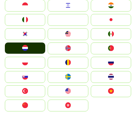
Indonesia
Israel
India
Italia
JA
Japan
South Korea
Malay
Mexico
Nederland
Norge
Portugal
Polska
România
Россия
Slovensko
Ruoŧŧa
ไทย
Türkiye
United States
Vietnam
中国
中國香港特別行政區