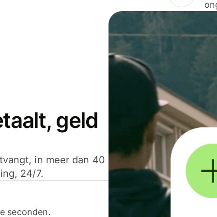
on
aalt, geld
ntvangt, in meer dan 40
ing, 24/7.
ele seconden.