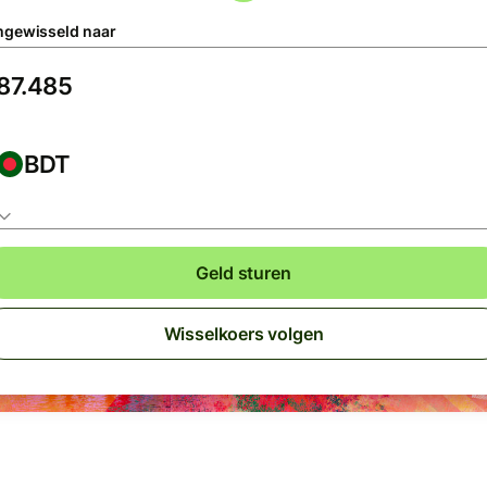
gewisseld naar
BDT
Geld sturen
Wisselkoers volgen