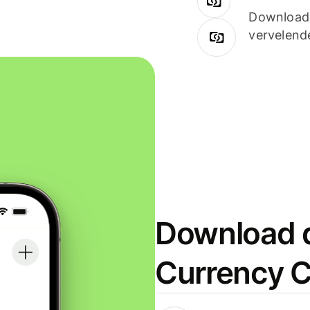
Downloade
vervelend
Download d
Currency C