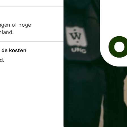
agen of hoge
nland.
p de kosten
d.