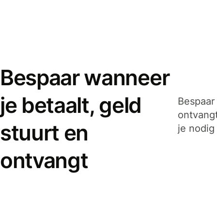
Bespaar wanneer
je betaalt, geld
Bespaar 
ontvangt
stuurt en
je nodig
ontvangt