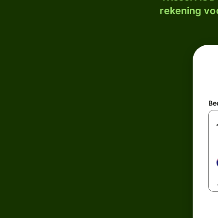
rekening voo
Be