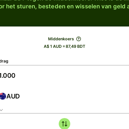
r het sturen, besteden en wisselen van geld a
Middenkoers
A$ 1 AUD = 87,49 BDT
drag
AUD