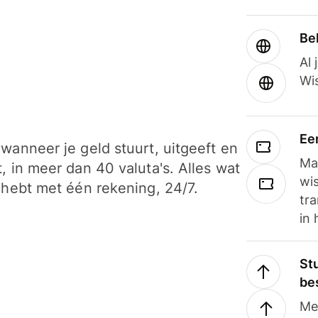
Be
Al 
Wi
Ee
wanneer je geld stuurt, uitgeeft en
Ma
, in meer dan 40 valuta's. Alles wat
wi
 hebt met één rekening, 24/7.
tra
in 
Stu
be
Me