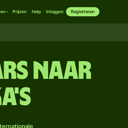
ken
Prijzen
Help
Inloggen
Registreren
ars naar
a's
ternationale