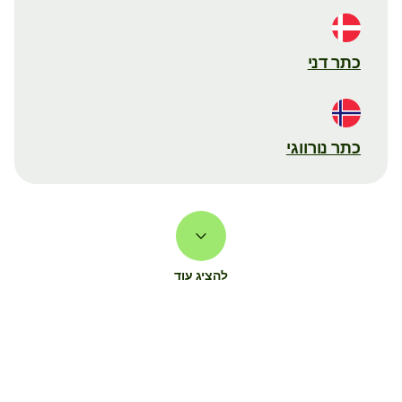
כתר דני
כתר נורווגי
להציג עוד