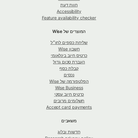
חוות דעת
Accessibility
Feature availability checker
המוצרים של Wise
שליחת כספים לחו״ל
חשבון Wise
כרטיס חיוב בינלאומי
העברת סכום גדול
קבלת כסף
נכסים
הפלטפורמה של Wise
Wise Business
כרטיס חיוב עסקי
תשלומים מרובים
Accept card payments
משאבים
חדשות ובלוג