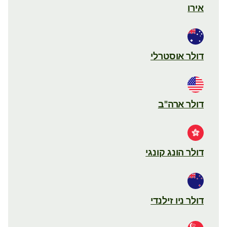
אירו
דולר אוסטרלי
דולר ארה"ב
דולר הונג קונגי
דולר ניו זילנדי