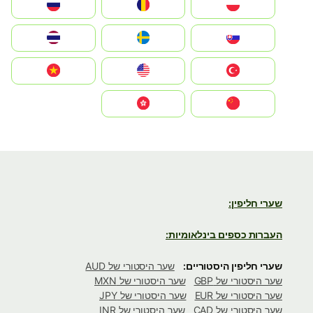
Polska
România
Россия
Slovensko
Ruoŧŧa
ไทย
Türkiye
United States
Vietnam
中国
中國香港特別行政區
שערי חליפין:
העברות כספים בינלאומיות:
שערי חליפין היסטוריים:
שער היסטורי של AUD
שער היסטורי של GBP
שער היסטורי של MXN
שער היסטורי של EUR
שער היסטורי של JPY
שער היסטורי של CAD
שער היסטורי של INR