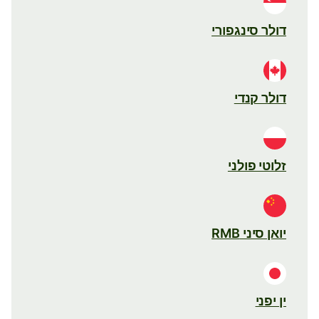
דולר סינגפורי
דולר קנדי
זלוטי פולני
יואן סיני RMB
ין יפני