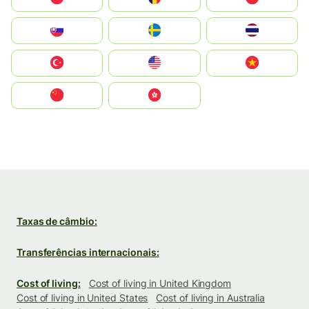
Slovensko
Ruoŧŧa
ไทย
Türkiye
United States
Vietnam
中国
中國香港特別行政區
Taxas de câmbio:
Transferências internacionais:
Cost of living:
Cost of living in United Kingdom
Cost of living in United States
Cost of living in Australia