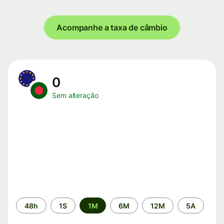
Acompanhe a taxa de câmbio
0
Sem alteração
Período
48h
1S
1M
6M
12M
5A
de
tempo