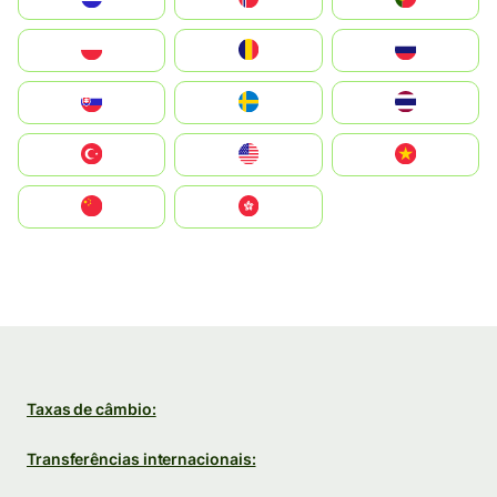
Polska
România
Россия
Slovensko
Ruoŧŧa
ไทย
Türkiye
United States
Vietnam
中国
中國香港特別行政區
Taxas de câmbio:
Transferências internacionais: