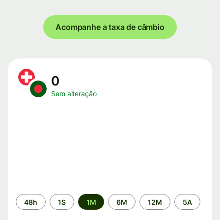
Acompanhe a taxa de câmbio
0
Sem alteração
Período
48h
1S
1M
6M
12M
5A
de
tempo