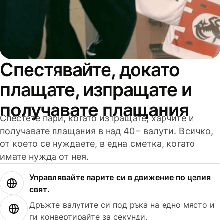
Спестявайте, докато
плащате, изпращате и
получавате плащания
Спестете пари, когато изпращате, харчите и
получавате плащания в над 40+ валути. Всичко,
от което се нуждаете, в една сметка, когато
имате нужда от нея.
Управлявайте парите си в движение по целия
свят.
Дръжте валутите си под ръка на едно място и
ги конвертирайте за секунди.