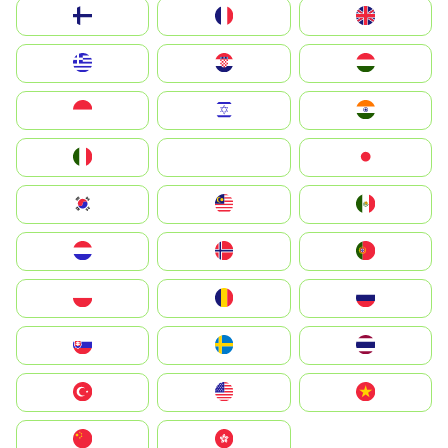
Suomi
France
United Kingdom
Greece
Hrvatska
Magyarország
Indonesia
Israel
India
Italia
JA
Japan
South Korea
Malay
Mexico
Nederland
Norge
Portugal
Polska
România
Россия
Slovensko
Ruoŧŧa
ไทย
Türkiye
United States
Vietnam
中国
中國香港特別行政區