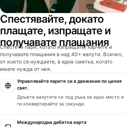
Спестявайте, докато
плащате, изпращате и
получавате плащания
Спестете пари, когато изпращате, харчите и
получавате плащания в над 40+ валути. Всичко,
от което се нуждаете, в една сметка, когато
имате нужда от нея.
Управлявайте парите си в движение по целия
свят.
Дръжте валутите си под ръка на едно място и
ги конвертирайте за секунди.
Международна дебитна карта