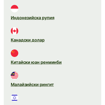
Индонезийска рупия
Канадски долар
Китайски юан ренминби
Малайзийски рингит