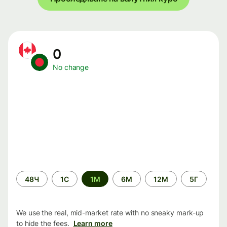
0
No change
Time
48Ч
1С
1М
6М
12М
5Г
period
We use the real, mid-market rate with no sneaky mark-up
to hide the fees.
Learn more