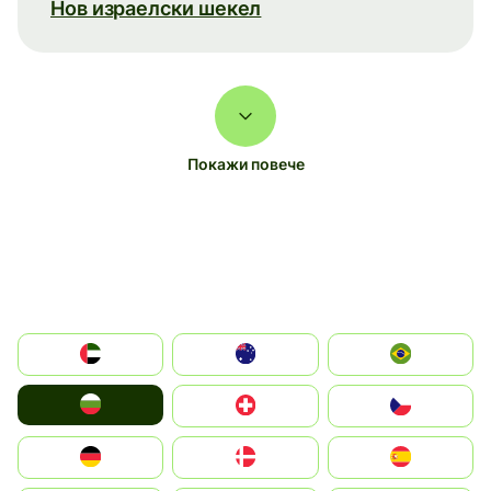
Нов израелски шекел
Покажи повече
الإمارات العربية المتحدة
Australia
Brazil
България
Switzerland
Czechia
Deutschland
Denmark
España