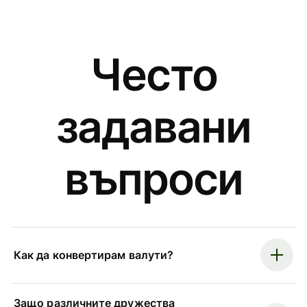
Често
задавани
въпроси
Как да конвертирам валути?
Защо различните дружества