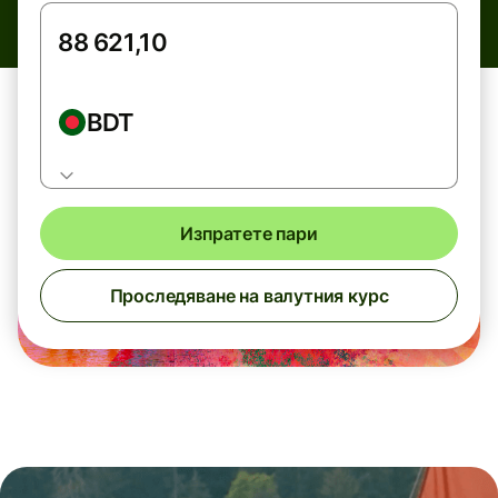
BDT
Изпратете пари
Проследяване на валутния курс