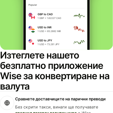
Изтеглете нашето
безплатно приложение
Wise за конвертиране на
валута
Сравнете доставчиците на парични преводи
Без скрити такси, винаги ще получавате
средния пазарен валутен курс
с Wise.