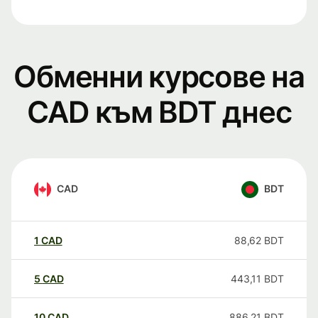
Обменни курсове на
CAD към BDT днес
CAD
BDT
1
CAD
88,62
BDT
5
CAD
443,11
BDT
10
CAD
886,21
BDT