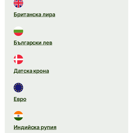
Британска лира
Български лев
Датска крона
Евро
Индийска рупия