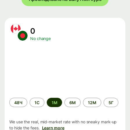
0
No change
Time
48Ч
1С
1М
6М
12М
5Г
period
We use the real, mid-market rate with no sneaky mark-up
to hide the fees.
Learn more