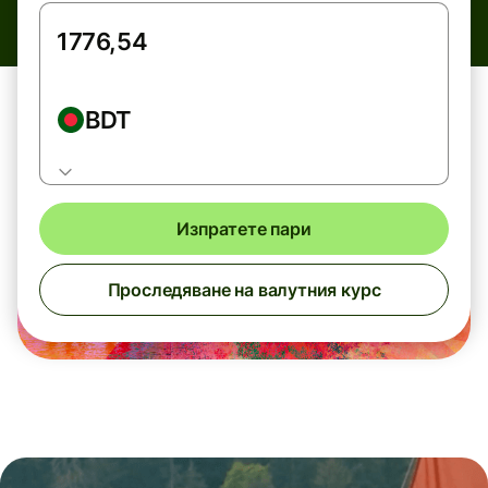
BDT
Изпратете пари
Проследяване на валутния курс