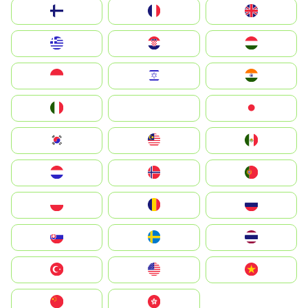
Suomi
France
United Kingdom
Greece
Hrvatska
Magyarország
Indonesia
Israel
India
Italia
JA
Japan
South Korea
Malay
Mexico
Nederland
Norge
Portugal
Polska
România
Россия
Slovensko
Ruoŧŧa
ไทย
Türkiye
United States
Vietnam
中国
中國香港特別行政區