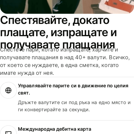
Спестявайте, докато
плащате, изпращате и
получавате плащания
Спестете пари, когато изпращате, харчите и
получавате плащания в над 40+ валути. Всичко,
от което се нуждаете, в една сметка, когато
имате нужда от нея.
Управлявайте парите си в движение по целия
свят.
Дръжте валутите си под ръка на едно място и
ги конвертирайте за секунди.
Международна дебитна карта