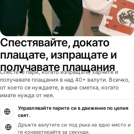
Спестявайте, докато
плащате, изпращате и
получавате плащания
Спестете пари, когато изпращате, харчите и
получавате плащания в над 40+ валути. Всичко,
от което се нуждаете, в една сметка, когато
имате нужда от нея.
Управлявайте парите си в движение по целия
свят.
Дръжте валутите си под ръка на едно място и
ги конвертирайте за секунди.