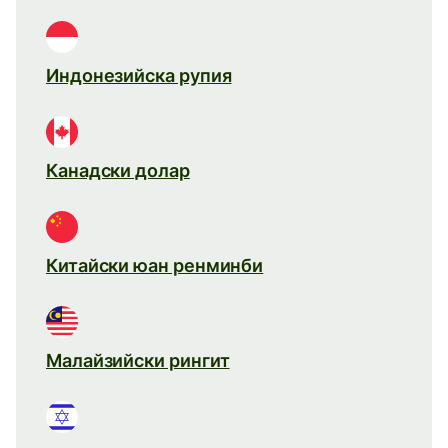
Индонезийска рупия
Канадски долар
Китайски юан ренминби
Малайзийски рингит