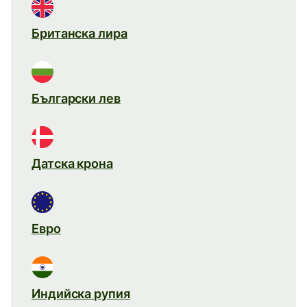
Британска лира
Български лев
Датска крона
Евро
Индийска рупия