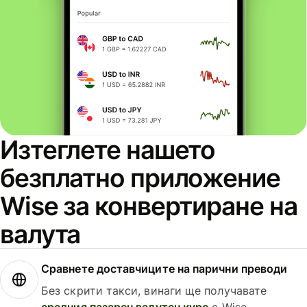
Изтеглете нашето
безплатно приложение
Wise за конвертиране на
валута
Сравнете доставчиците на парични преводи
Без скрити такси, винаги ще получавате
средния пазарен валутен курс
с Wise.