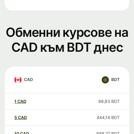
Обменни курсове на
CAD към BDT днес
CAD
BDT
1
CAD
88,83
BDT
5
CAD
444,14
BDT
10
CAD
888,27
BDT