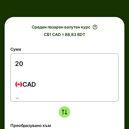
Среден пазарен валутен курс
C$1 CAD = 88,83 BDT
Сума
CAD
Преобразувано към