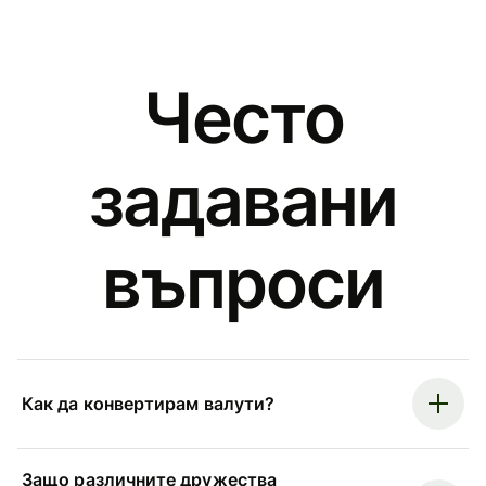
Често
задавани
въпроси
Как да конвертирам валути?
Защо различните дружества