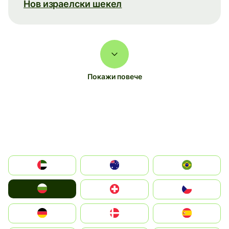
Нов израелски шекел
Покажи повече
الإمارات العربية المتحدة
Australia
Brazil
България
Switzerland
Czechia
Deutschland
Denmark
España