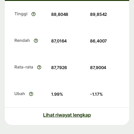
Tinggi
88,8048
89,8542
Rendah
87,0164
86,4007
Rata-rata
87,7926
87,9004
Ubah
1.99
%
-1.17
%
Lihat riwayat lengkap