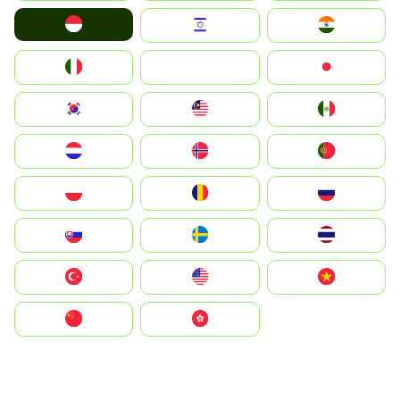
Indonesia
Israel
India
Italia
JA
Japan
South Korea
Malay
Mexico
Nederland
Norge
Portugal
Polska
România
Россия
Slovensko
Ruoŧŧa
ไทย
Türkiye
United States
Vietnam
中国
中國香港特別行政區