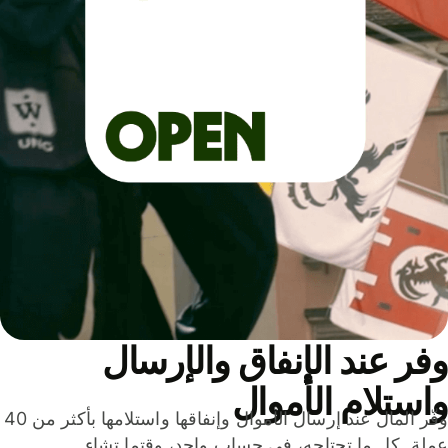
ر عند الإنفاق والإرسال
ستلام الأموال
وفّر المال عند إرسال الأموال وإنفاقها واستلامها بأكثر من 40
لة. كل ما تحتاجه، في حساب واحد، وقتما تشاء.