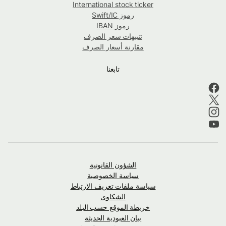
International stock ticker
رموز Swift/IC
رموز IBAN
تنبيهات سعر الصرف
مقارنة أسعار الصرف
تابعنا
الشؤون القانونية
سياسة الخصوصية
سياسة ملفات تعريف الارتباط
الشكاوى
خريطة الموقع حسب البلد
بيان العبودية الحديثة