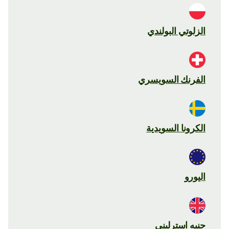
الزلوتي البولندي
الفرنك السويسري
الكرونا السويدية
اليورو
جنيه استرليني