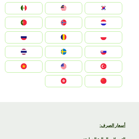
South Korea
Malay
Mexico
Nederland
Norge
Portugal
Polska
România
Россия
Slovensko
Ruoŧŧa
ไทย
Türkiye
United States
Vietnam
中国
中國香港特別行政區
أسعار الصرف: