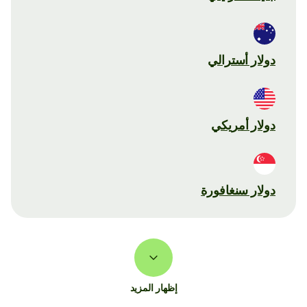
دولار أسترالي
دولار أمريكي
دولار سنغافورة
إظهار المزيد