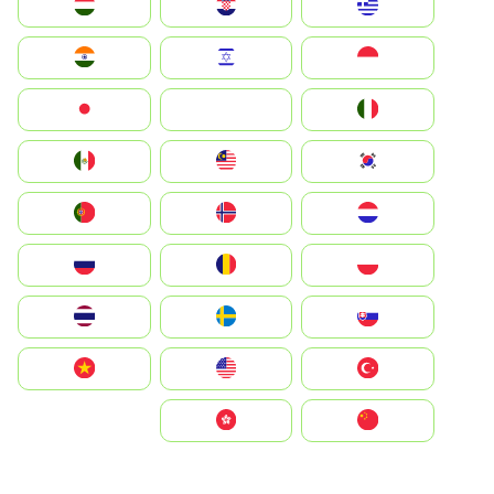
Greece
Hrvatska
Magyarország
Indonesia
Israel
India
Italia
JA
Japan
South Korea
Malay
Mexico
Nederland
Norge
Portugal
Polska
România
Россия
Slovensko
Ruoŧŧa
ไทย
Türkiye
United States
Vietnam
中国
中國香港特別行政區