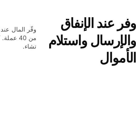
وفر عند الإنفاق
وفّر المال عند 
والإرسال واستلام
من 40 عم
تشاء.
الأموال