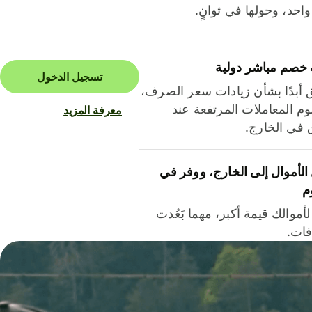
احد، وحولها في ثوانٍ.
 خصم مباشر دولية
تسجيل الدخول
ق أبدًا بشأن زيادات سعر الصرف،
م المعاملات المرتفعة عند
معرفة المزيد
ق في الخارج.
لأموال إلى الخارج، ووفر في
م
أموالك قيمة أكبر، مهما بَعُدت
فات.