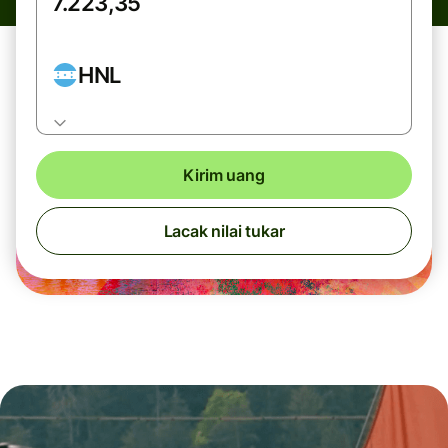
HNL
Kirim uang
Lacak nilai tukar