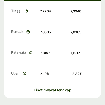
Tinggi
7,2234
7,3948
Rendah
7,0305
7,0305
Rata-rata
7,1057
7,1912
Ubah
2.19
%
-2.32
%
Lihat riwayat lengkap