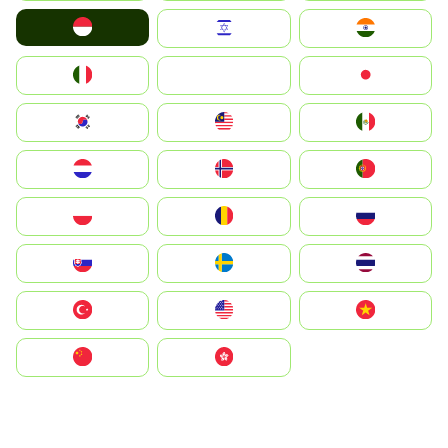
Indonesia
Israel
India
Italia
JA
Japan
South Korea
Malay
Mexico
Nederland
Norge
Portugal
Polska
România
Россия
Slovensko
Ruoŧŧa
ไทย
Türkiye
United States
Vietnam
中国
中國香港特別行政區