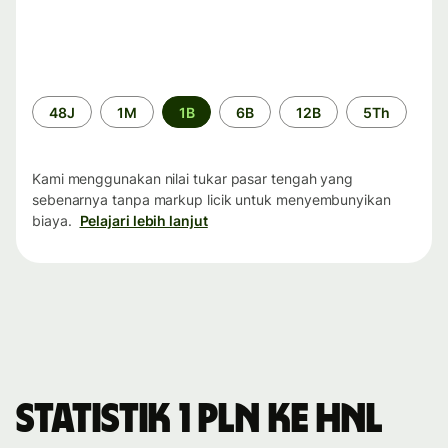
Periode
48J
1M
1B
6B
12B
5Th
waktu
Kami menggunakan nilai tukar pasar tengah yang
sebenarnya tanpa markup licik untuk menyembunyikan
biaya.
Pelajari lebih lanjut
Statistik 1 PLN ke HNL