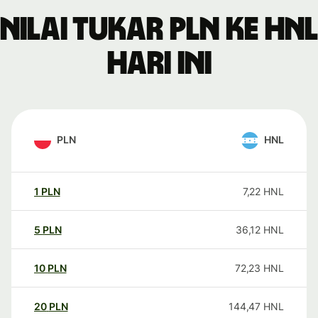
Nilai tukar PLN ke HNL
hari ini
PLN
HNL
1
PLN
7,22
HNL
5
PLN
36,12
HNL
10
PLN
72,23
HNL
20
PLN
144,47
HNL