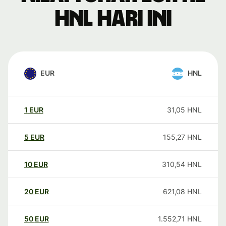
HNL hari ini
EUR
HNL
1
EUR
31,05
HNL
5
EUR
155,27
HNL
10
EUR
310,54
HNL
20
EUR
621,08
HNL
50
EUR
1.552,71
HNL