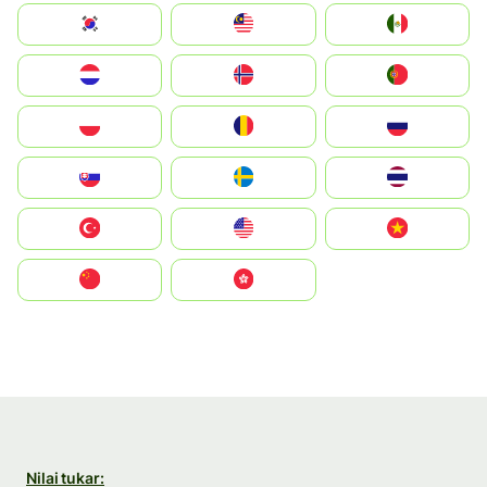
South Korea
Malay
Mexico
Nederland
Norge
Portugal
Polska
România
Россия
Slovensko
Ruoŧŧa
ไทย
Türkiye
United States
Vietnam
中国
中國香港特別行政區
Nilai tukar: