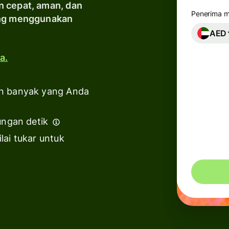
n cepat, aman, dan
Industri
Penerima 
yang menggunakan
AED
Bank &
lembaga
a.
keuangan
Platform
n banyak yang Anda
pendidikan
T
ungan detik
Marketplace
T
lai tukar untuk
Manajemen
pengeluaran
Platform
perjalanan
Platform
tenaga