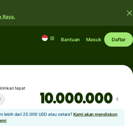
a Raya.
ID
Bantuan
Masuk
Daftar
rimkan tepat
m lebih dari 25.000 USD atau setara?
Kami akan mendiskon
kami