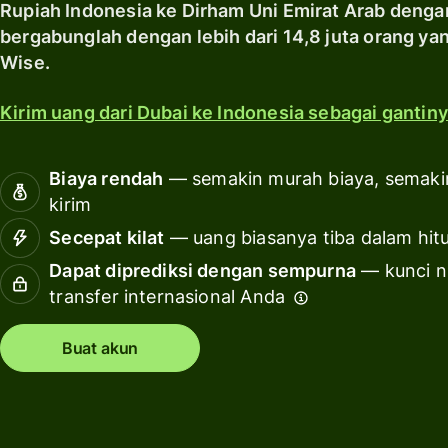
Rupiah Indonesia ke Dirham Uni Emirat Arab denga
Jelajahi
Hitung
Sumber
bergabunglah dengan lebih dari 14,8 juta orang 
biaya
daya
Wise.
layanan
pribadi
Kirim uang dari Dubai ke Indonesia sebagai gantiny
Jelajahi
integrasi
API
Biaya rendah
— semakin murah biaya, semaki
kirim
Lihat
demo
Secepat kilat
— uang biasanya tiba dalam hit
Dapat diprediksi dengan sempurna
— kunci ni
Hubungi
tim
transfer internasional Anda
penjualan
Buat akun
Kalkulasi
harga