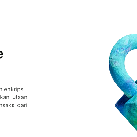
e
n enkripsi
nkan jutaan
nsaksi dari