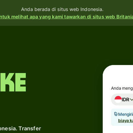
Anda berada di situs web Indonesia.
ntuk melihat apa yang kami tawarkan di situs web Britani
Produk
Kirim
Terima
 ke
Terbitkan
kartu
Anda mengi
IDR
Akun
an
multi-
t
Mengiri
mata
biaya 
uang
onesia. Transfer