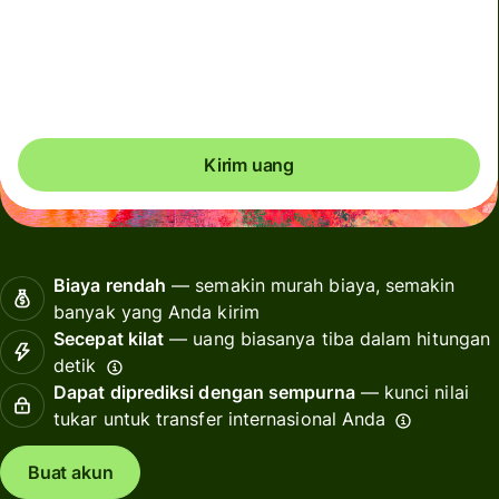
Total biaya dan pajak
90.336 IDR
Termasuk dalam jumlah IDR
Kirim uang
Biaya rendah
— semakin murah biaya, semakin
banyak yang Anda kirim
Secepat kilat
— uang biasanya tiba dalam hitungan
detik
Dapat diprediksi dengan sempurna
— kunci nilai
tukar untuk transfer internasional Anda
Buat akun