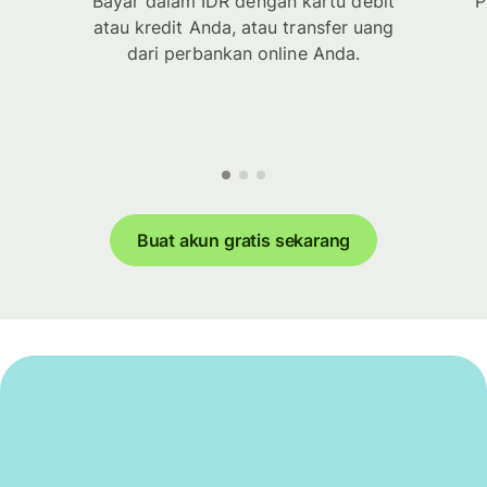
Bayar dalam IDR dengan kartu debit
P
atau kredit Anda, atau transfer uang
dari perbankan online Anda.
Buat akun gratis sekarang