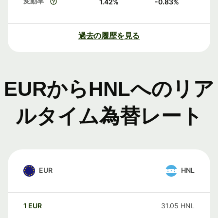
変動率
1.42
%
-0.83
%
過去の履歴を見る
EURからHNLへのリア
ルタイム為替レート
EUR
HNL
1
EUR
31.05
HNL