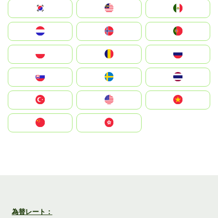
South Korea
Malay
Mexico
Nederland
Norge
Portugal
Polska
România
Россия
Slovensko
Ruoŧŧa
ไทย
Türkiye
United States
Vietnam
中国
中國香港特別行政區
為替レート：