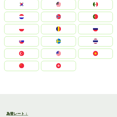
South Korea
Malay
Mexico
Nederland
Norge
Portugal
Polska
România
Россия
Slovensko
Ruoŧŧa
ไทย
Türkiye
United States
Vietnam
中国
中國香港特別行政區
為替レート：