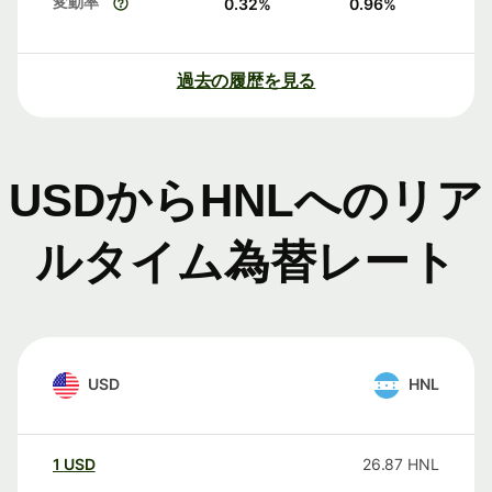
変動率
0.32
%
0.96
%
過去の履歴を見る
USDからHNLへのリア
ルタイム為替レート
USD
HNL
1
USD
26.87
HNL