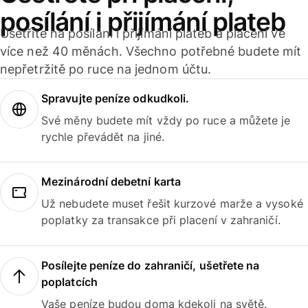
posílání i přijímání plateb
Ušetříte na posílání i přijímání plateb a placení ve
více než 40 měnách. Všechno potřebné budete mít
nepřetržitě po ruce na jednom účtu.
Spravujte peníze odkudkoli.
Své měny budete mít vždy po ruce a můžete je
rychle převádět na jiné.
Mezinárodní debetní karta
Už nebudete muset řešit kurzové marže a vysoké
poplatky za transakce při placení v zahraničí.
Posílejte peníze do zahraničí, ušetřete na
poplatcích
Vaše peníze budou doma kdekoli na světě.