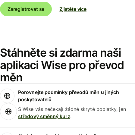
Zaregistrovat se
Zjistěte více
Stáhněte si zdarma naši
aplikaci Wise pro převod
měn
Porovnejte podmínky převodů měn u jiných
poskytovatelů
S Wise vás nečekají žádné skryté poplatky, jen
středový směnný kurz
.