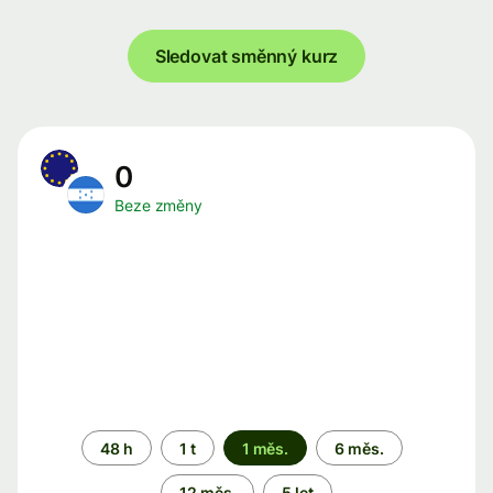
Sledovat směnný kurz
0
Beze změny
Časové
48 h
1 t
1 měs.
6 měs.
období
12 měs.
5 let