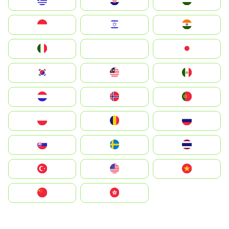
Greece
Hrvatska
Magyarország
Indonesia
Israel
India
Italia
JA
Japan
South Korea
Malay
Mexico
Nederland
Norge
Portugal
Polska
România
Россия
Slovensko
Ruoŧŧa
ไทย
Türkiye
United States
Vietnam
中国
中國香港特別行政區