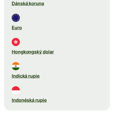
Dánská koruna
Euro
Hongkongský dolar
Indická rupie
Indonéská rupie