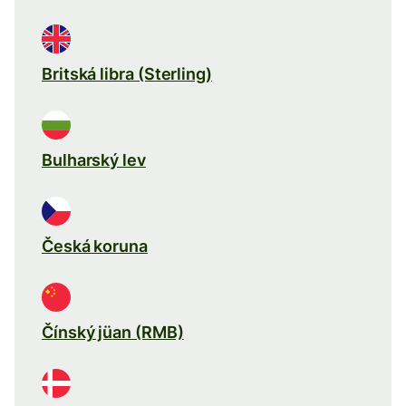
Britská libra (Sterling)
Bulharský lev
Česká koruna
Čínský jüan (RMB)