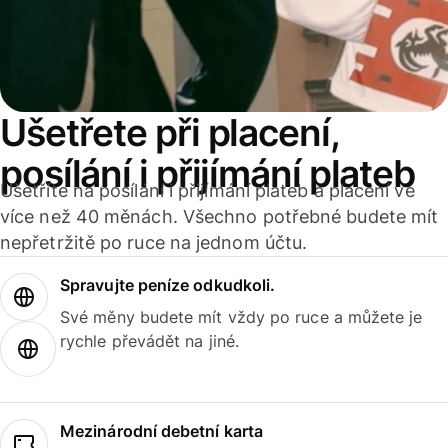
Ušetřete při placení,
posílání i přijímání plateb
Ušetříte na posílání i přijímání plateb a placení ve
více než 40 měnách. Všechno potřebné budete mít
nepřetržitě po ruce na jednom účtu.
Spravujte peníze odkudkoli.
Své měny budete mít vždy po ruce a můžete je
rychle převádět na jiné.
Mezinárodní debetní karta