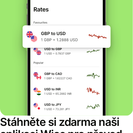
Stáhněte si zdarma naši