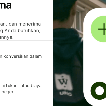
ima
kan, dan menerima
g Anda butuhkan,
annya.
n konversikan dalam
lai tukar atau biaya
 negeri.