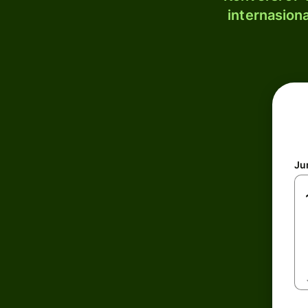
internasion
Ju