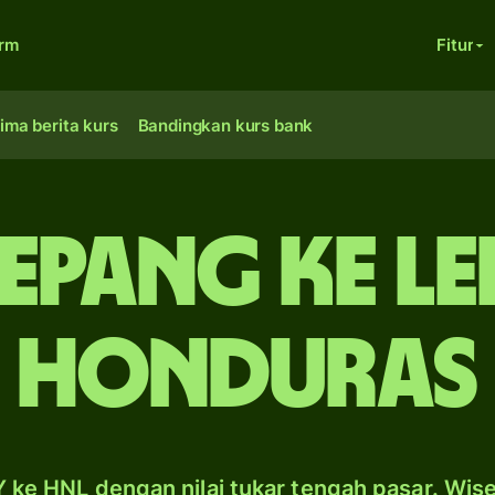
orm
Fitur
ima berita kurs
Bandingkan kurs bank
epang ke l
Honduras
 ke HNL dengan nilai tukar tengah pasar. Wis