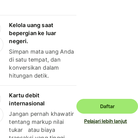
Kelola uang saat
bepergian ke luar
negeri.
Simpan mata uang Anda
di satu tempat, dan
konversikan dalam
hitungan detik.
Kartu debit
internasional
Daftar
Jangan pernah khawatir
Pelajari lebih lanjut
tentang markup nilai
tukar atau biaya
transaksi yang tinggi