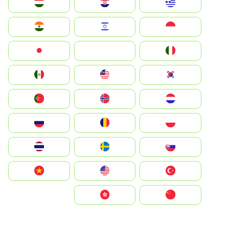
Greece
Hrvatska
Magyarország
Indonesia
Israel
India
Italia
JA
Japan
South Korea
Malay
Mexico
Nederland
Norge
Portugal
Polska
România
Россия
Slovensko
Ruoŧŧa
ไทย
Türkiye
United States
Vietnam
中国
中國香港特別行政區