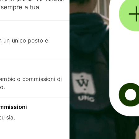
, sempre a tua
in un unico posto e
cambio o commissioni di
o.
commissioni
u sia.