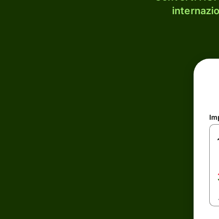
internazi
Im