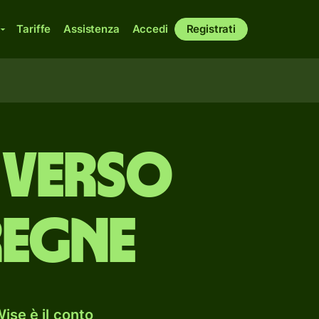
Tariffe
Assistenza
Accedi
Registrati
 verso
regne
ise è il conto