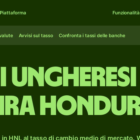
Piattaforma
Funzionalità
 valute
Avvisi sul tasso
Confronta i tassi delle banche
ni ungheresi
ira hondu
in HNL al tasso di cambio medio di mercato. W