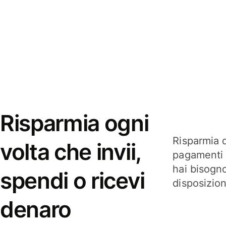
Risparmia ogni
Risparmia q
volta che invii,
pagamenti i
hai bisogn
spendi o ricevi
disposizio
denaro