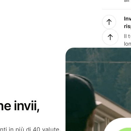
In
ri
Il
lo
e invii,
ti in più di 40 valute.