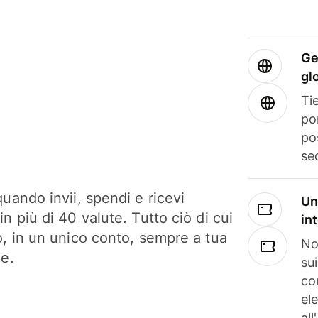
Ge
gl
Tie
po
po
se
uando invii, spendi e ricevi
Un
n più di 40 valute. Tutto ciò di cui
in
o, in un unico conto, sempre a tua
No
ne.
su
co
el
all