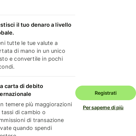
stisci il tuo denaro a livello
obale.
ni tutte le tue valute a
rtata di mano in un unico
sto e convertile in pochi
condi.
a carta di debito
Registrati
ternazionale
n temere più maggiorazioni
Per saperne di più
i tassi di cambio o
mmissioni di transazione
evate quando spendi
'estero.