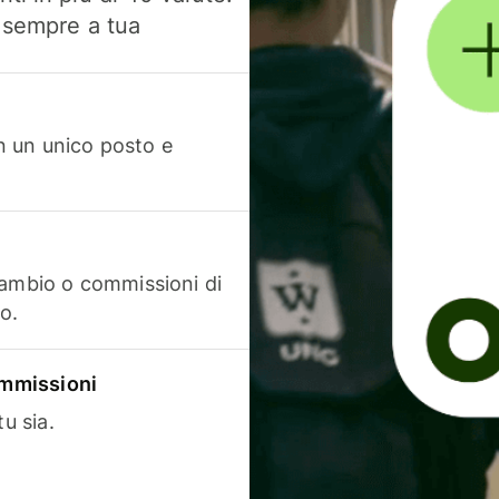
, sempre a tua
in un unico posto e
cambio o commissioni di
o.
commissioni
u sia.