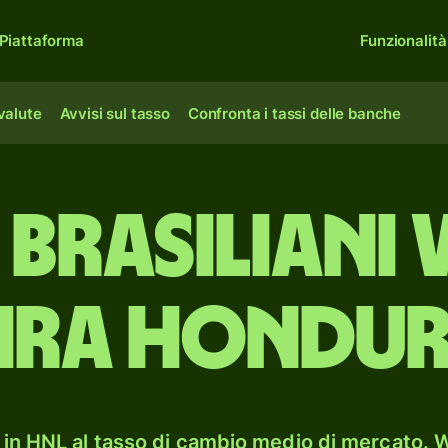
Piattaforma
Funzionalità
 valute
Avvisi sul tasso
Confronta i tassi delle banche
 brasiliani
ira hondu
in HNL al tasso di cambio medio di mercato. W