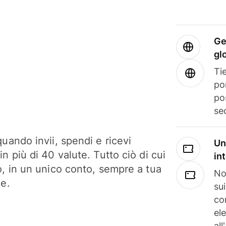
Ge
gl
Tie
po
po
se
uando invii, spendi e ricevi
Un
n più di 40 valute. Tutto ciò di cui
in
o, in un unico conto, sempre a tua
No
ne.
su
co
el
all