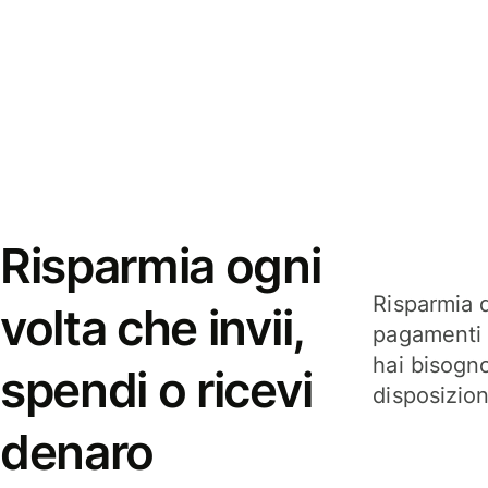
Risparmia ogni
Risparmia q
volta che invii,
pagamenti i
hai bisogn
spendi o ricevi
disposizio
denaro