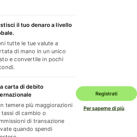
stisci il tuo denaro a livello
obale.
ni tutte le tue valute a
rtata di mano in un unico
sto e convertile in pochi
condi.
a carta di debito
Registrati
ternazionale
n temere più maggiorazioni
Per saperne di più
i tassi di cambio o
mmissioni di transazione
evate quando spendi
'estero.