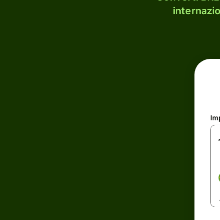
internazi
Im