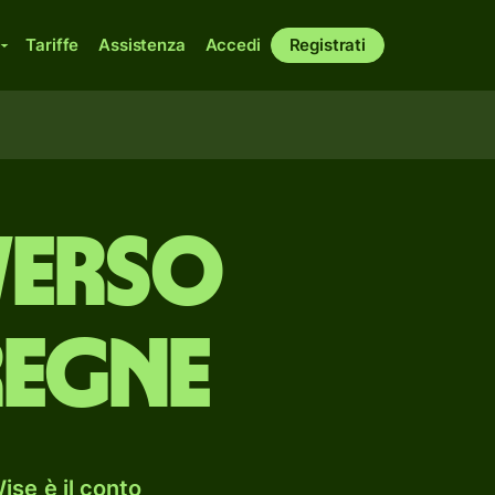
Tariffe
Assistenza
Accedi
Registrati
 verso
regne
ise è il conto