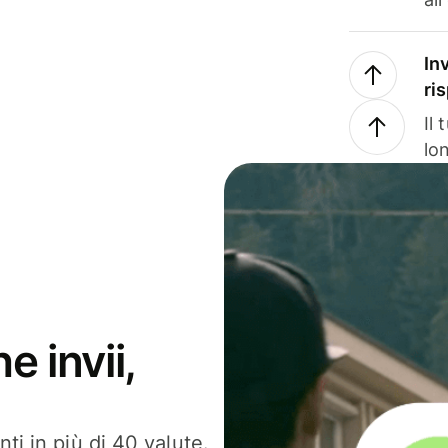
In
ri
Il
lo
e invii,
ti in più di 40 valute.