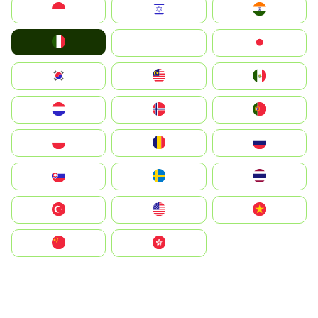
Indonesia
Israel
India
Italia
JA
Japan
South Korea
Malay
Mexico
Nederland
Norge
Portugal
Polska
România
Россия
Slovensko
Ruoŧŧa
ไทย
Türkiye
United States
Vietnam
中国
中國香港特別行政區