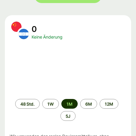
0
Keine Änderung
Zeitraum
48 Std.
1W
1M
6M
12M
5J