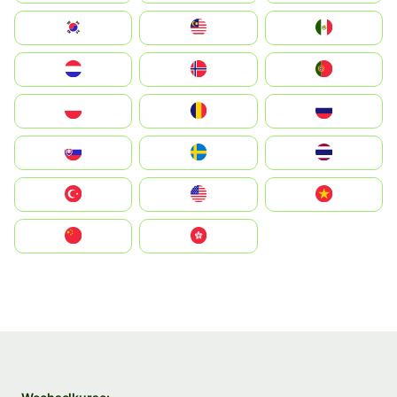
South Korea
Malay
Mexico
Nederland
Norge
Portugal
Polska
România
Россия
Slovensko
Ruoŧŧa
ไทย
Türkiye
United States
Vietnam
中国
中國香港特別行政區