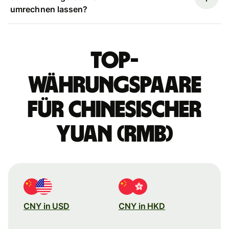
umrechnen lassen?
Top-
Währungspaare
für chinesischer
Yuan (RMB)
CNY in USD
CNY in HKD