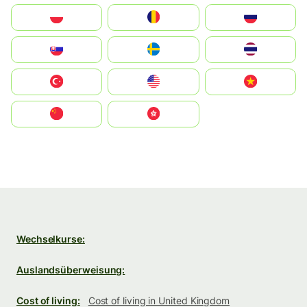
Polska
România
Россия
Slovensko
Ruoŧŧa
ไทย
Türkiye
United States
Vietnam
中国
中國香港特別行政區
Wechselkurse:
Auslandsüberweisung:
Cost of living:
Cost of living in United Kingdom