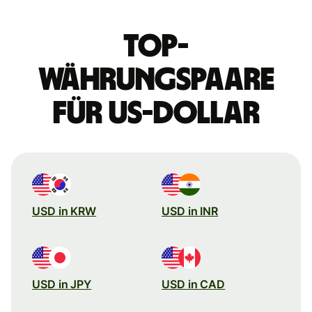
Top-
Währungspaare
für US-Dollar
USD in KRW
USD in INR
USD in JPY
USD in CAD