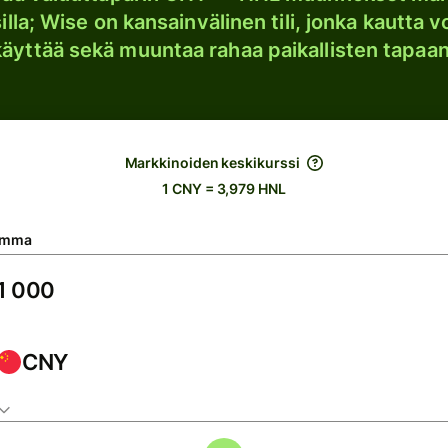
lla; Wise on kansainvälinen tili, jonka kautta vo
käyttää sekä muuntaa rahaa paikallisten tapaan
Markkinoiden keskikurssi
1 CNY = 3,979 HNL
umma
CNY