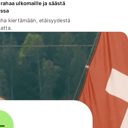
rahaa ulkomaille ja säästä
issa
aha kiertämään, etäisyydestä
atta.