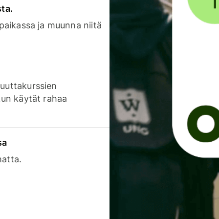
sta.
 paikassa ja muunna niitä
luuttakurssien
 kun käytät rahaa
sa
matta.