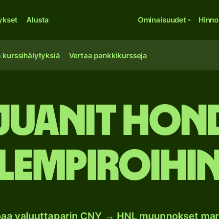
ykset
Alusta
Ominaisuudet
Hinno
 kurssihälytyksiä
Vertaa pankkikursseja
 juanit Hon
lempiroihi
joaa valuuttaparin CNY → HNL muunnokset mar