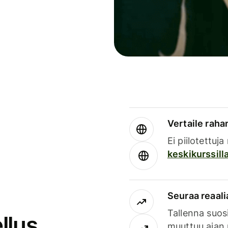
Vertaile rahan
Ei piilotettuj
keskikurssill
Seuraa reaali
Tallenna suosi
llus
muuttuu ajan 