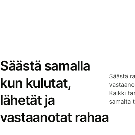
Säästä samalla
Säästä ra
kun kulutat,
vastaanot
Kaikki ta
lähetät ja
samalta ti
vastaanotat rahaa