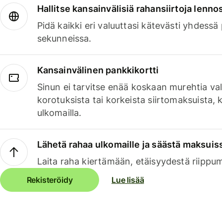
Hallitse kansainvälisiä rahansiirtoja lenno
Pidä kaikki eri valuuttasi kätevästi yhdessä
sekunneissa.
Kansainvälinen pankkikortti
Sinun ei tarvitse enää koskaan murehtia va
korotuksista tai korkeista siirtomaksuista,
ulkomailla.
Lähetä rahaa ulkomaille ja säästä maksuis
Laita raha kiertämään, etäisyydestä riippu
Rekisteröidy
Lue lisää