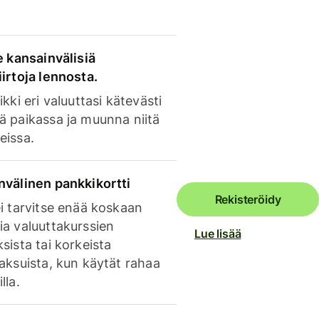
e kansainvälisiä
irtoja lennosta.
ikki eri valuuttasi kätevästi
ä paikassa ja muunna niitä
eissa.
nvälinen pankkikortti
Rekisteröidy
i tarvitse enää koskaan
ia valuuttakurssien
Lue lisää
sista tai korkeista
aksuista, kun käytät rahaa
lla.