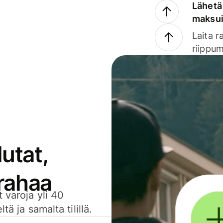
Lähetä 
maksu
Laita r
riippum
utat,
 rahaa
 varoja yli 40
ä ja samalta tilillä.