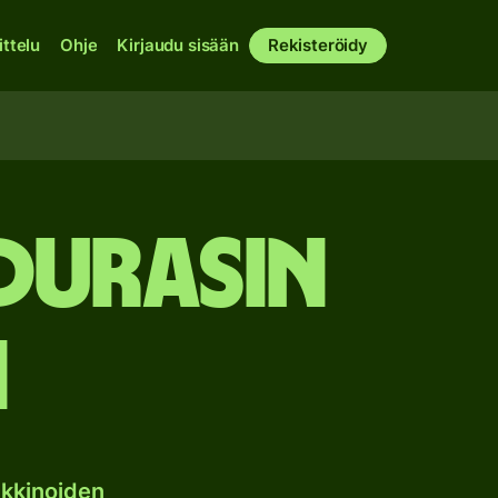
ittelu
Ohje
Kirjaudu sisään
Rekisteröidy
durasin
n
kkinoiden