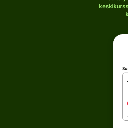
keskikurssi
S