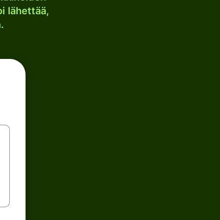
i lähettää,
.