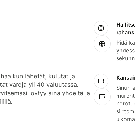
Hallits
rahansi
Pidä ka
yhdess
sekunn
haa kun lähetät, kulutat ja
Kansai
at varoja yli 40 valuutassa.
Sinun e
rvitsemasi löytyy aina yhdeltä ja
mureht
lillä.
korotuk
siirtom
ulkomai