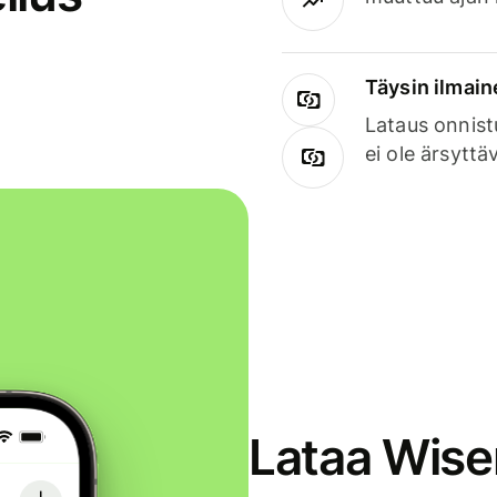
Täysin ilmain
Lataus onnist
ei ole ärsyttä
Lataa Wise