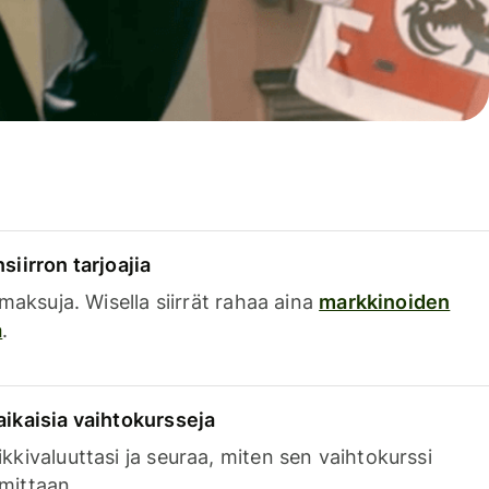
siirron tarjoajia
a maksuja. Wisella siirrät rahaa aina
markkinoiden
a
.
aikaisia vaihtokursseja
kkivaluuttasi ja seuraa, miten sen vaihtokurssi
mittaan.