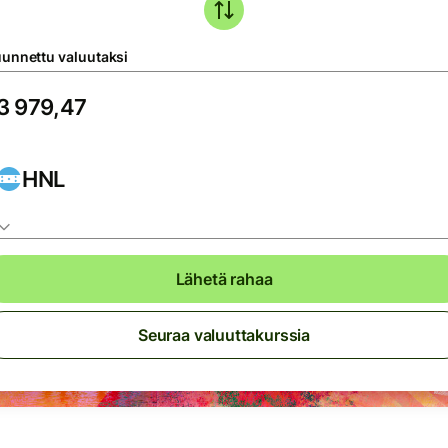
unnettu valuutaksi
HNL
Lähetä rahaa
Seuraa valuuttakurssia