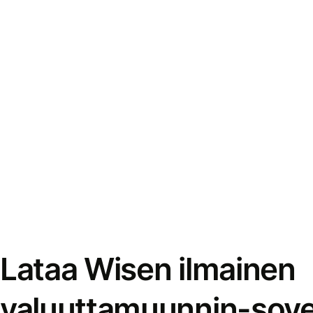
Lataa Wisen ilmainen
valuuttamuunnin-sove