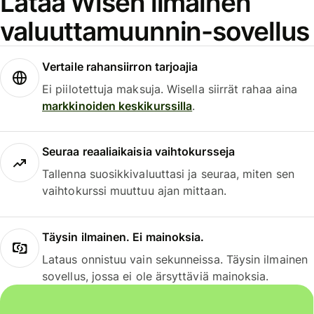
Lataa Wisen ilmainen
valuuttamuunnin-sovellus
Vertaile rahansiirron tarjoajia
Ei piilotettuja maksuja. Wisella siirrät rahaa aina
markkinoiden keskikurssilla
.
Seuraa reaaliaikaisia vaihtokursseja
Tallenna suosikkivaluuttasi ja seuraa, miten sen
vaihtokurssi muuttuu ajan mittaan.
Täysin ilmainen. Ei mainoksia.
Lataus onnistuu vain sekunneissa. Täysin ilmainen
sovellus, jossa ei ole ärsyttäviä mainoksia.