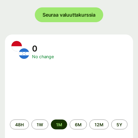
Seuraa valuuttakurssia
0
No change
Time
48H
1W
1M
6M
12M
5Y
period