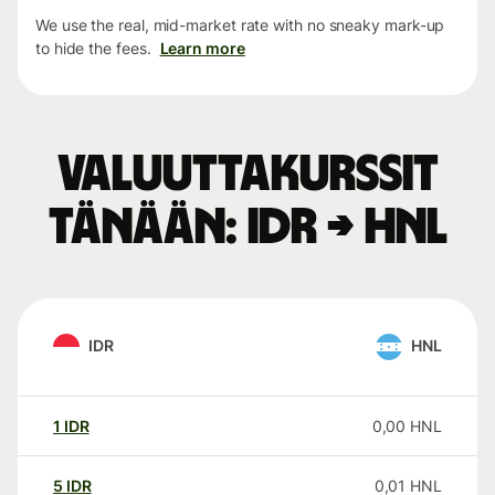
We use the real, mid-market rate with no sneaky mark-up
to hide the fees.
Learn more
Valuuttakurssit
tänään: IDR → HNL
IDR
HNL
1
IDR
0,00
HNL
5
IDR
0,01
HNL