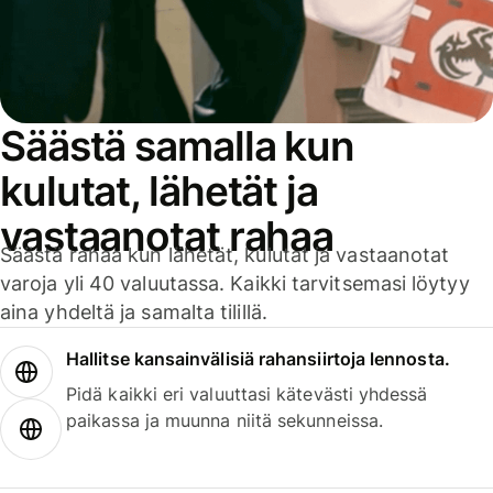
Säästä samalla kun
kulutat, lähetät ja
vastaanotat rahaa
Säästä rahaa kun lähetät, kulutat ja vastaanotat
varoja yli 40 valuutassa. Kaikki tarvitsemasi löytyy
aina yhdeltä ja samalta tilillä.
Hallitse kansainvälisiä rahansiirtoja lennosta.
Pidä kaikki eri valuuttasi kätevästi yhdessä
paikassa ja muunna niitä sekunneissa.