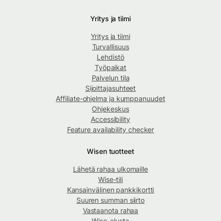
Yritys ja tiimi
Yritys ja tiimi
Turvallisuus
Lehdistö
Työpaikat
Palvelun tila
Sijoittajasuhteet
Affiliate-ohjelma ja kumppanuudet
Ohjekeskus
Accessibility
Feature availability checker
Wisen tuotteet
Lähetä rahaa ulkomaille
Wise-tili
Kansainvälinen pankkikortti
Suuren summan siirto
Vastaanota rahaa
Wise-alusta