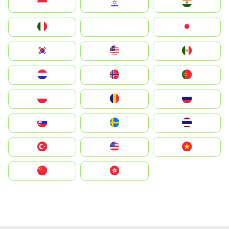
Indonesia
Israel
India
Italia
JA
Japan
South Korea
Malay
Mexico
Nederland
Norge
Portugal
Polska
România
Россия
Slovensko
Ruoŧŧa
ไทย
Türkiye
United States
Vietnam
中国
中國香港特別行政區