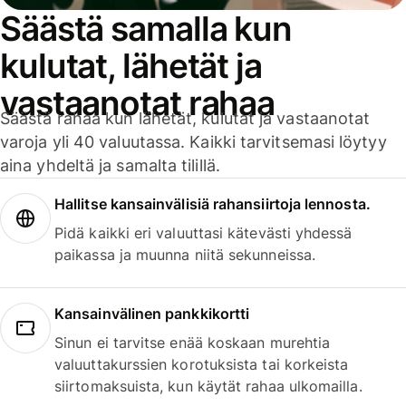
Säästä samalla kun
kulutat, lähetät ja
vastaanotat rahaa
Säästä rahaa kun lähetät, kulutat ja vastaanotat
varoja yli 40 valuutassa. Kaikki tarvitsemasi löytyy
aina yhdeltä ja samalta tilillä.
Hallitse kansainvälisiä rahansiirtoja lennosta.
Pidä kaikki eri valuuttasi kätevästi yhdessä
paikassa ja muunna niitä sekunneissa.
Kansainvälinen pankkikortti
Sinun ei tarvitse enää koskaan murehtia
valuuttakurssien korotuksista tai korkeista
siirtomaksuista, kun käytät rahaa ulkomailla.