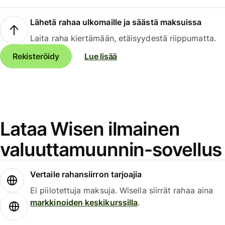
Lähetä rahaa ulkomaille ja säästä maksuissa
Laita raha kiertämään, etäisyydestä riippumatta.
Rekisteröidy
Lue lisää
Lataa Wisen ilmainen
valuuttamuunnin-sovellus
Vertaile rahansiirron tarjoajia
Ei piilotettuja maksuja. Wisella siirrät rahaa aina
markkinoiden keskikurssilla
.