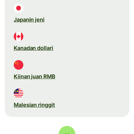
Japanin jeni
Kanadan dollari
Kiinan juan RMB
Malesian ringgit