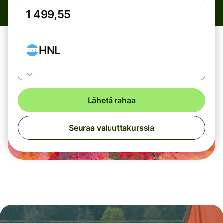
HNL
Lähetä rahaa
Seuraa valuuttakurssia