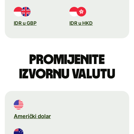
IDR u GBP
IDR u HKD
Promijenite
izvornu valutu
Američki dolar