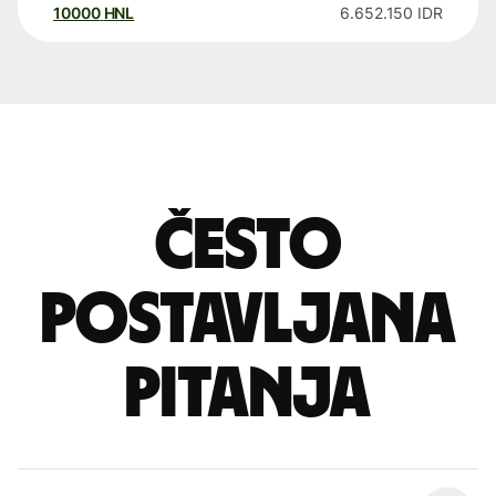
10000
HNL
6.652.150
IDR
Često
postavljana
pitanja