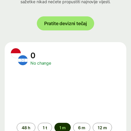
sažetke nikad nećete propustiti najnovije vijesti.
Pratite devizni tečaj
0
No change
Time
48 h
1 t
1 m
6 m
12 m