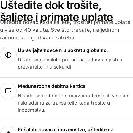
Uštedite dok trošite,
šaljete i primate uplate
Uštedite novac kada šaljete, trošite i primate uplate
u više od 40 valuta. Sve što trebate, na jednom
računu, kad god vam zatreba.
Upravljajte novcem u pokretu globalno.
Držite svoje valute pri ruci na jednom mjestu i
pretvarajte ih u sekundi.
Međunarodna debitna kartica
Nikada se ne brinite o maržama tečaja ili visokim
naknadama za transakcije kada trošite u
inozemstvu.
Pošaljite novac u inozemstvo, uštedite na