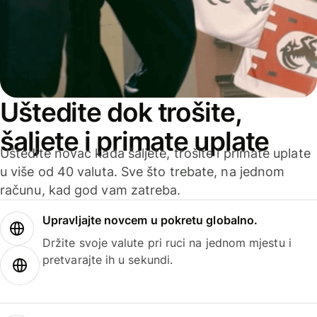
Uštedite dok trošite,
šaljete i primate uplate
Uštedite novac kada šaljete, trošite i primate uplate
u više od 40 valuta. Sve što trebate, na jednom
računu, kad god vam zatreba.
Upravljajte novcem u pokretu globalno.
Držite svoje valute pri ruci na jednom mjestu i
pretvarajte ih u sekundi.