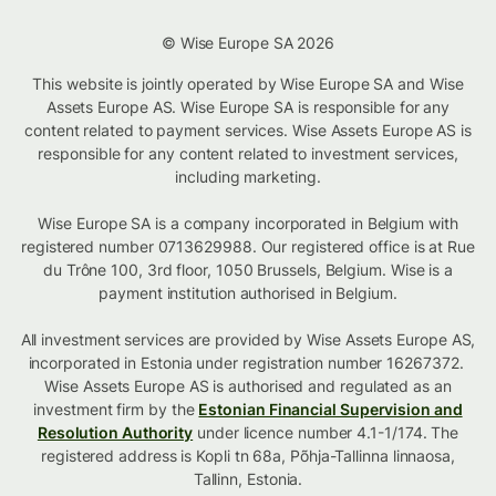
© Wise Europe SA 2026
This website is jointly operated by Wise Europe SA and Wise
Assets Europe AS. Wise Europe SA is responsible for any
content related to payment services. Wise Assets Europe AS is
responsible for any content related to investment services,
including marketing.
Wise Europe SA is a company incorporated in Belgium with
registered number 0713629988. Our registered office is at Rue
du Trône 100, 3rd floor, 1050 Brussels, Belgium. Wise is a
payment institution authorised in Belgium.
All investment services are provided by Wise Assets Europe AS,
incorporated in Estonia under registration number 16267372.
Wise Assets Europe AS is authorised and regulated as an
investment firm by the
Estonian Financial Supervision and
Resolution Authority
under licence number 4.1-1/174. The
registered address is Kopli tn 68a, Põhja-Tallinna linnaosa,
Tallinn, Estonia.