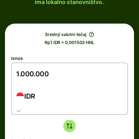
ima lokalno stanovništvo.
Srednji valutni tečaj
Rp1 IDR = 0,001503 HNL
Iznos
IDR