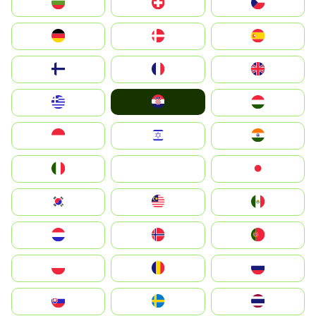
България
Switzerland
Czechia
Deutschland
Denmark
España
Suomi
France
United Kingdom
Hrvatska
Greece
Magyarország
Indonesia
Israel
India
Italia
JA
Japan
South Korea
Malay
Mexico
Nederland
Norge
Portugal
Polska
România
Россия
Slovensko
Ruoŧŧa
ไทย