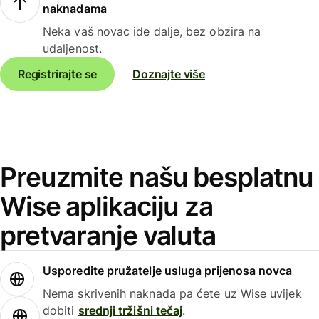
naknadama
Neka vaš novac ide dalje, bez obzira na
udaljenost.
Registrirajte se
Doznajte više
Preuzmite našu besplatnu
Wise aplikaciju za
pretvaranje valuta
Usporedite pružatelje usluga prijenosa novca
Nema skrivenih naknada pa ćete uz Wise uvijek
dobiti
srednji tržišni tečaj
.