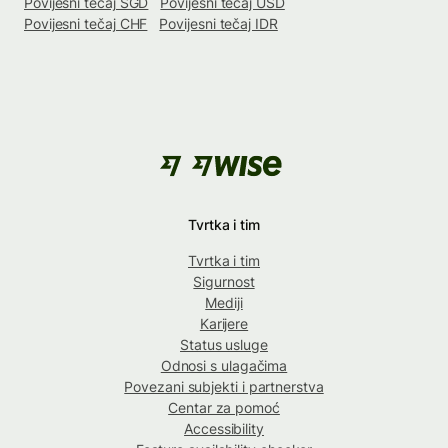
Povijesni tečaj SGD
Povijesni tečaj USD
Povijesni tečaj CHF
Povijesni tečaj IDR
Tvrtka i tim
Tvrtka i tim
Sigurnost
Mediji
Karijere
Status usluge
Odnosi s ulagačima
Povezani subjekti i partnerstva
Centar za pomoć
Accessibility