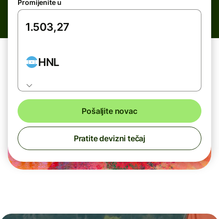
Promijenite u
HNL
Pošaljite novac
Pratite devizni tečaj