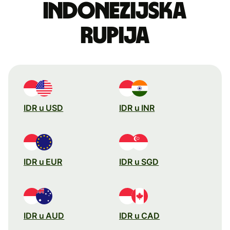
indonezijska
rupija
IDR u USD
IDR u INR
IDR u EUR
IDR u SGD
IDR u AUD
IDR u CAD