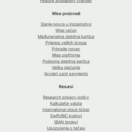
Feature availability checker
Wise proizvodi
Slanje novca u inozemstvo
Wise račun
Međunarodna debitna kartica
Prijenos velikih iznosa
Primajte novac
Wise platforma
Poslovna debitna kartica
Velika plaćanja
Accept card payments
Resursi
Research privacy policy
Kalkulator valuta
International stock ticker
Swift/BIC kodovi
IBAN brojevi
Upozorenja o tečaju