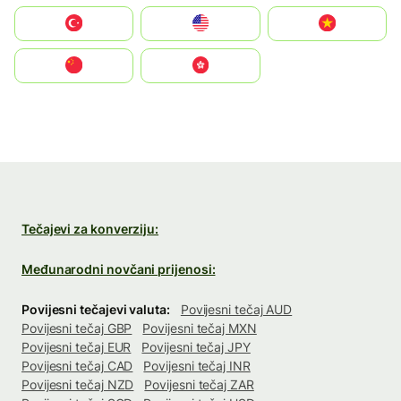
Türkiye
United States
Vietnam
中国
中國香港特別行政區
Tečajevi za konverziju:
Međunarodni novčani prijenosi:
Povijesni tečajevi valuta:
Povijesni tečaj AUD
Povijesni tečaj GBP
Povijesni tečaj MXN
Povijesni tečaj EUR
Povijesni tečaj JPY
Povijesni tečaj CAD
Povijesni tečaj INR
Povijesni tečaj NZD
Povijesni tečaj ZAR