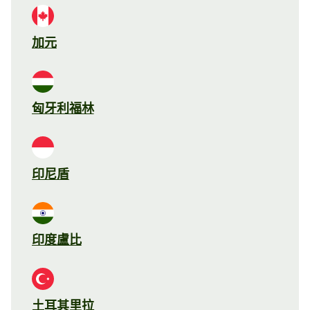
加元
匈牙利福林
印尼盾
印度盧比
土耳其里拉