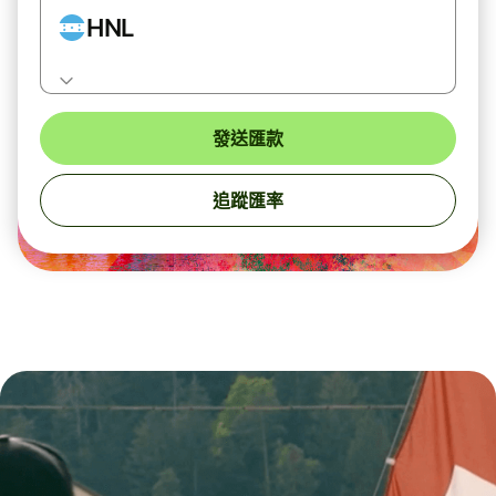
HNL
發送匯款
追蹤匯率