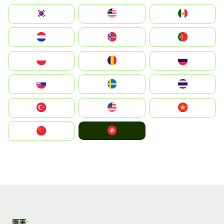
South Korea
Malay
Mexico
Nederland
Norge
Portugal
Polska
România
Россия
Slovensko
Ruoŧŧa
ไทย
Türkiye
United States
Vietnam
中國香港特別行政區
中国
匯率: