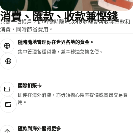
消費、匯款、收款兼慳錢
只需一個帳戶，即可隨時隨地以40多種貨幣收發匯款和
消費，同時節省費用。
隨時隨地管理你在世界各地的資金。
集中管理各種貨幣，兼享秒速兌換之便。
國際扣賬卡
即使在海外消費，亦毋須擔心匯率提價或高昂交易費
用。
匯款到海外慳得更多