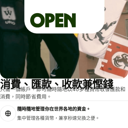
消費、匯款、收款兼慳錢
只需一個帳戶，即可隨時隨地以40多種貨幣收發匯款和
消費，同時節省費用。
隨時隨地管理你在世界各地的資金。
集中管理各種貨幣，兼享秒速兌換之便。