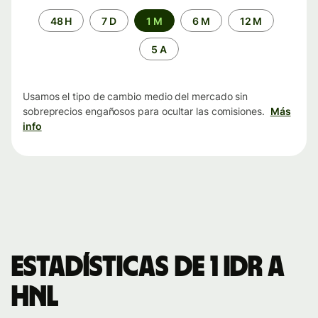
Periodo
48 H
7 D
1 M
6 M
12 M
de
tiempo
5 A
Usamos el tipo de cambio medio del mercado sin
sobreprecios engañosos para ocultar las comisiones.
Más
info
Estadísticas de 1 IDR a
HNL