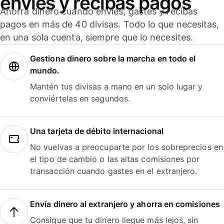
envíes y recibas pagos
Ahorra dinero cuando envíes, gastes y recibas
pagos en más de 40 divisas. Todo lo que necesitas,
en una sola cuenta, siempre que lo necesites.
Gestiona dinero sobre la marcha en todo el
mundo.
Mantén tus divisas a mano en un solo lugar y
conviértelas en segundos.
Una tarjeta de débito internacional
No vuelvas a preocuparte por los sobreprecios en
el tipo de cambio o las altas comisiones por
transacción cuando gastes en el extranjero.
Envía dinero al extranjero y ahorra en comisiones
Consigue que tu dinero llegue más lejos, sin