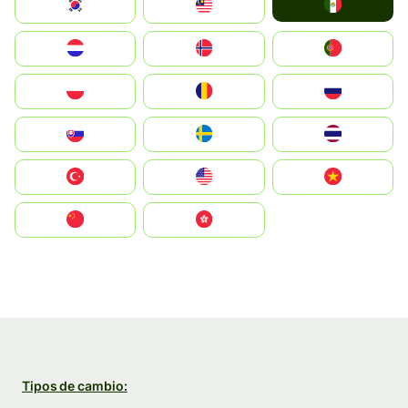
Mexico
South Korea
Malay
Nederland
Norge
Portugal
Polska
România
Россия
Slovensko
Ruoŧŧa
ไทย
Türkiye
United States
Vietnam
中国
中國香港特別行政區
Tipos de cambio: