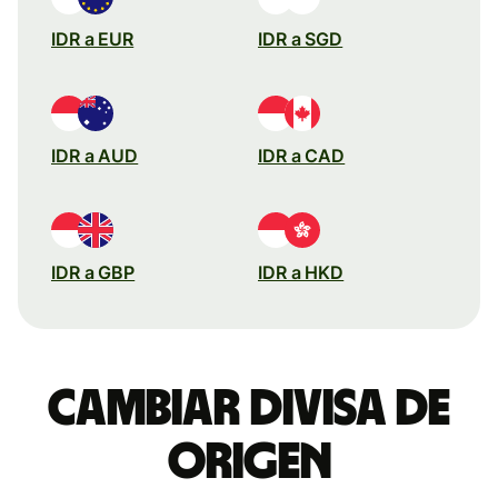
IDR a EUR
IDR a SGD
IDR a AUD
IDR a CAD
IDR a GBP
IDR a HKD
Cambiar divisa de
origen