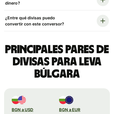
dinero?
¿Entre qué divisas puedo
convertir con este conversor?
Principales pares de
divisas para leva
búlgara
BGN a USD
BGN a EUR