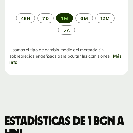
Periodo
48 H
7 D
1 M
6 M
12 M
de
tiempo
5 A
Usamos el tipo de cambio medio del mercado sin
sobreprecios engañosos para ocultar las comisiones.
Más
info
Estadísticas de 1 BGN a