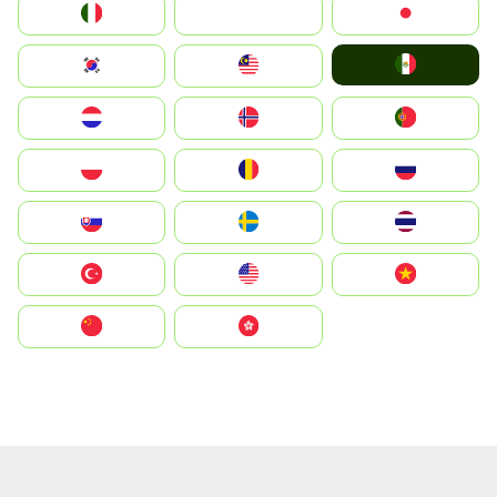
Italia
JA
Japan
Mexico
South Korea
Malay
Nederland
Norge
Portugal
Polska
România
Россия
Slovensko
Ruoŧŧa
ไทย
Türkiye
United States
Vietnam
中国
中國香港特別行政區