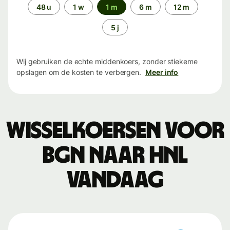
Periode
48 u
1 w
1 m
6 m
12 m
5 j
Wij gebruiken de echte middenkoers, zonder stiekeme
opslagen om de kosten te verbergen.
Meer info
Wisselkoersen voor
BGN naar HNL
vandaag