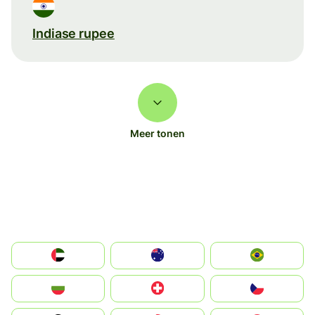
Indiase rupee
Meer tonen
الإمارات العربية المتحدة
Australia
Brazil
България
Switzerland
Czechia