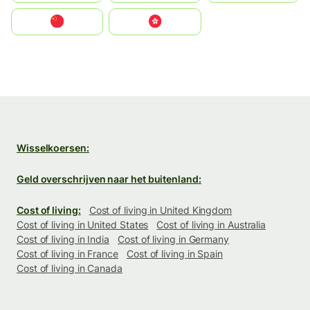
中国
中國香港特別行政區
Wisselkoersen:
Geld overschrijven naar het buitenland:
Cost of living:
Cost of living in United Kingdom
Cost of living in United States
Cost of living in Australia
Cost of living in India
Cost of living in Germany
Cost of living in France
Cost of living in Spain
Cost of living in Canada