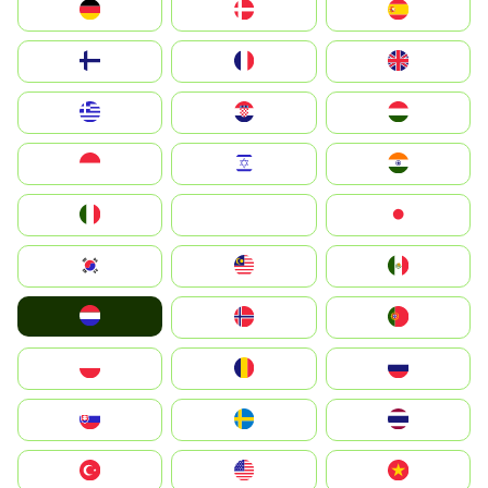
Deutschland
Denmark
España
Suomi
France
United Kingdom
Greece
Hrvatska
Magyarország
Indonesia
Israel
India
Italia
JA
Japan
South Korea
Malay
Mexico
Nederland
Norge
Portugal
Polska
România
Россия
Slovensko
Ruoŧŧa
ไทย
Türkiye
United States
Vietnam