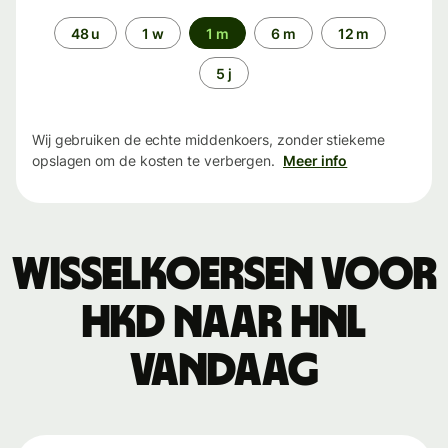
Periode
48 u
1 w
1 m
6 m
12 m
5 j
Wij gebruiken de echte middenkoers, zonder stiekeme
opslagen om de kosten te verbergen.
Meer info
Wisselkoersen voor
HKD naar HNL
vandaag