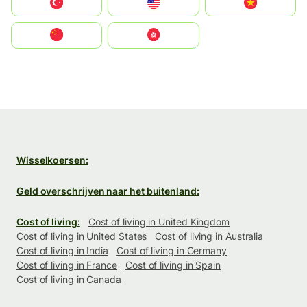
Türkiye
United States
Vietnam
中国
中國香港特別行政區
Wisselkoersen:
Geld overschrijven naar het buitenland:
Cost of living:
Cost of living in United Kingdom
Cost of living in United States
Cost of living in Australia
Cost of living in India
Cost of living in Germany
Cost of living in France
Cost of living in Spain
Cost of living in Canada