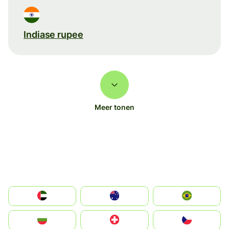
Indiase rupee
Meer tonen
الإمارات العربية المتحدة
Australia
Brazil
България
Switzerland
Czechia