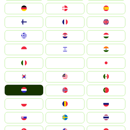
Deutschland
Denmark
España
Suomi
France
United Kingdom
Greece
Hrvatska
Magyarország
Indonesia
Israel
India
Italia
JA
Japan
South Korea
Malay
Mexico
Nederland
Norge
Portugal
Polska
România
Россия
Slovensko
Ruoŧŧa
ไทย