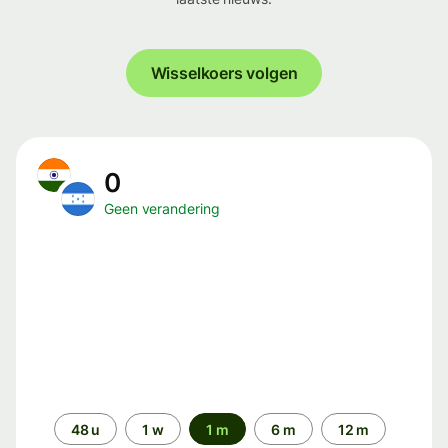
Wisselkoers volgen
0
Geen verandering
Periode
48 u
1 w
1 m
6 m
12 m