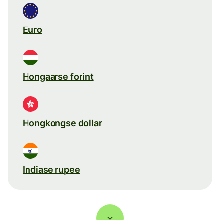
Euro
Hongaarse forint
Hongkongse dollar
Indiase rupee