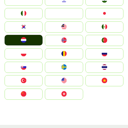
Indonesia
Israel
India
Italia
JA
Japan
South Korea
Malay
Mexico
Nederland
Norge
Portugal
Polska
România
Россия
Slovensko
Ruoŧŧa
ไทย
Türkiye
United States
Vietnam
中国
中國香港特別行政區