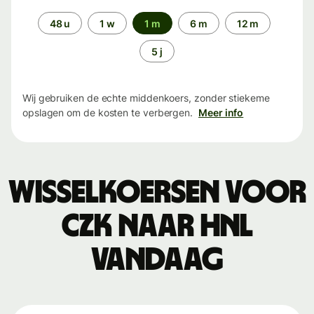
Periode
48 u
1 w
1 m
6 m
12 m
5 j
Wij gebruiken de echte middenkoers, zonder stiekeme
opslagen om de kosten te verbergen.
Meer info
Wisselkoersen voor
CZK naar HNL
vandaag