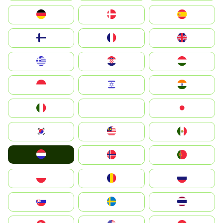
Deutschland
Denmark
España
Suomi
France
United Kingdom
Greece
Hrvatska
Magyarország
Indonesia
Israel
India
Italia
JA
Japan
South Korea
Malay
Mexico
Nederland
Norge
Portugal
Polska
România
Россия
Slovensko
Ruoŧŧa
ไทย