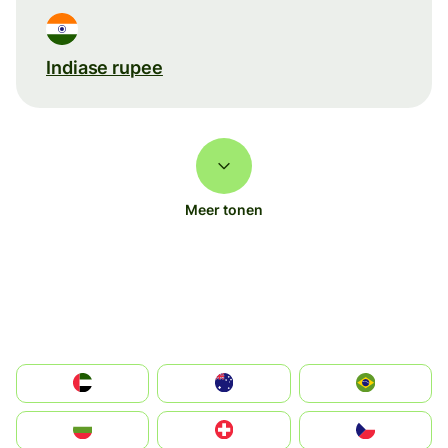
Indiase rupee
Meer tonen
الإمارات العربية المتحدة
Australia
Brazil
България
Switzerland
Czechia