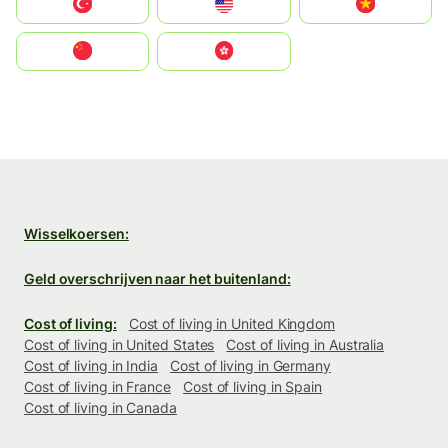
Türkiye
United States
Vietnam
中国
中國香港特別行政區
Wisselkoersen:
Geld overschrijven naar het buitenland:
Cost of living:
Cost of living in United Kingdom
Cost of living in United States
Cost of living in Australia
Cost of living in India
Cost of living in Germany
Cost of living in France
Cost of living in Spain
Cost of living in Canada