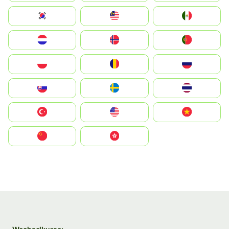
South Korea
Malay
Mexico
Nederland
Norge
Portugal
Polska
România
Россия
Slovensko
Ruoŧŧa
ไทย
Türkiye
United States
Vietnam
中国
中國香港特別行政區