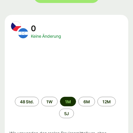
0
Keine Änderung
Zeitraum
48 Std.
1W
1M
6M
12M
5J