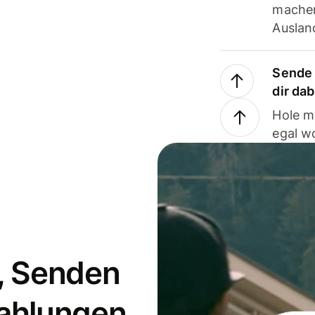
machen
Ausland
Sende 
dir da
Hole m
egal w
, Senden
ahlungen