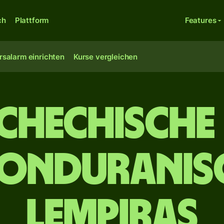
ch
Plattform
Features
rsalarm einrichten
Kurse vergleichen
schechische
honduranis
Lempiras