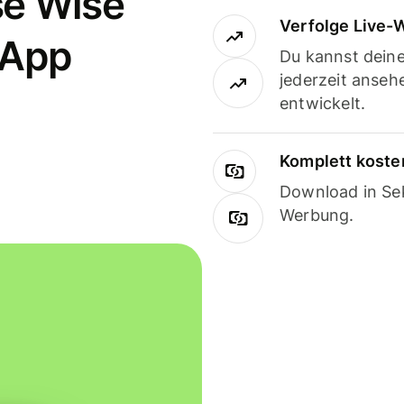
se Wise
Verfolge Live-
-App
Du kannst dein
jederzeit anseh
entwickelt.
Komplett koste
Download in Sek
Werbung.