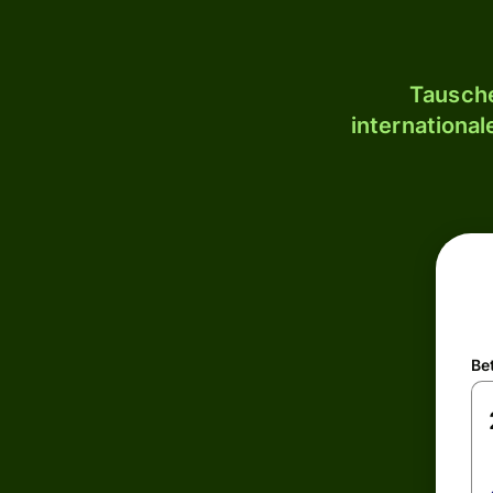
Tausche
internationa
Be