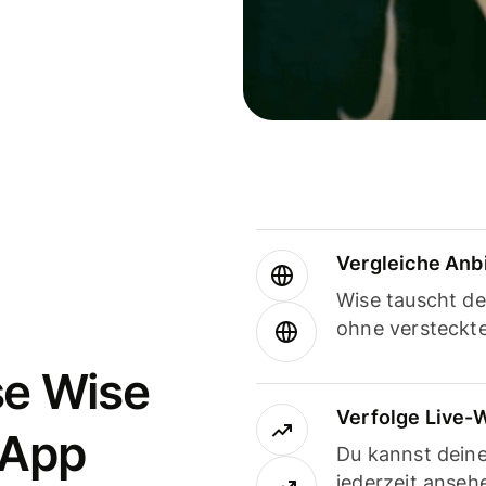
Vergleiche Anb
Wise tauscht d
ohne versteckt
se Wise
Verfolge Live-
-App
Du kannst dein
jederzeit anseh