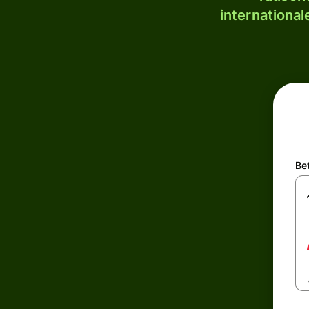
internationa
Be