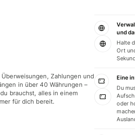
Verwal
und da
Halte 
Ort und
Sekund
i Überweisungen, Zahlungen und
Eine i
ängen in über 40 Währungen –
Du mus
 du brauchst, alles in einem
Aufsch
mer für dich bereit.
oder h
machen
Ausland