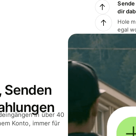
Sende 
dir da
Hole m
egal w
, Senden
ahlungen
deingängen in über 40
inem Konto, immer für