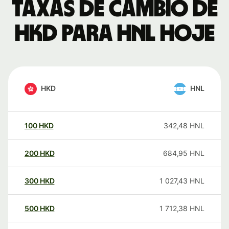
Taxas de câmbio de
HKD para HNL hoje
HKD
HNL
100
HKD
342,48
HNL
200
HKD
684,95
HNL
300
HKD
1 027,43
HNL
500
HKD
1 712,38
HNL