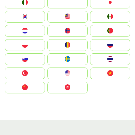
Italia
JA
Japan
South Korea
Malay
Mexico
Nederland
Norge
Portugal
Polska
România
Россия
Slovensko
Ruoŧŧa
ไทย
Türkiye
United States
Vietnam
中国
中國香港特別行政區