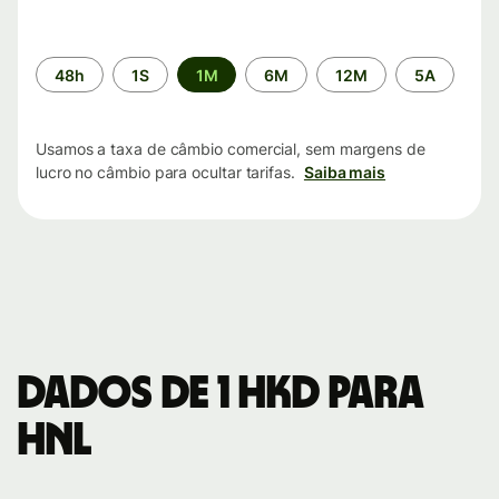
Período
48h
1S
1M
6M
12M
5A
de
tempo
Usamos a taxa de câmbio comercial, sem margens de
lucro no câmbio para ocultar tarifas.
Saiba mais
Dados de 1 HKD para
HNL