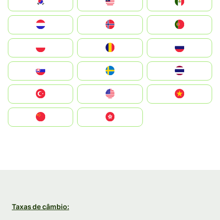
South Korea
Malay
Mexico
Nederland
Norge
Portugal
Polska
România
Россия
Slovensko
Ruoŧŧa
ไทย
Türkiye
United States
Vietnam
中国
中國香港特別行政區
Taxas de câmbio: