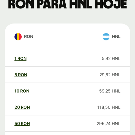
RON para HNL hoje
RON
HNL
1
RON
5,92
HNL
5
RON
29,62
HNL
10
RON
59,25
HNL
20
RON
118,50
HNL
50
RON
296,24
HNL