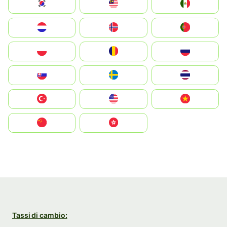
South Korea
Malay
Mexico
Nederland
Norge
Portugal
Polska
România
Россия
Slovensko
Ruoŧŧa
ไทย
Türkiye
United States
Vietnam
中国
中國香港特別行政區
Tassi di cambio: