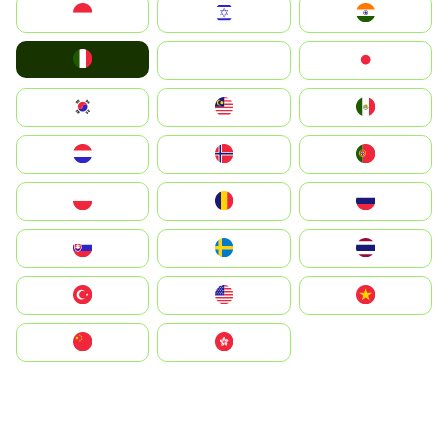
Indonesia
Israel
India
Italia
JA
Japan
South Korea
Malay
Mexico
Nederland
Norge
Portugal
Polska
România
Россия
Slovensko
Ruoŧŧa
ไทย
Türkiye
United States
Vietnam
中国
中國香港特別行政區