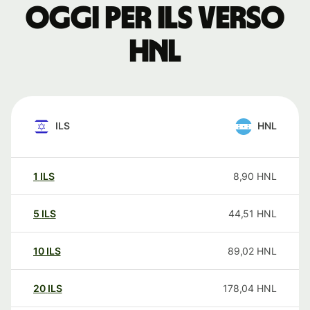
oggi per ILS verso
HNL
ILS
HNL
1
ILS
8,90
HNL
5
ILS
44,51
HNL
10
ILS
89,02
HNL
20
ILS
178,04
HNL