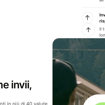
In
ri
Il
lo
e invii,
ti in più di 40 valute.