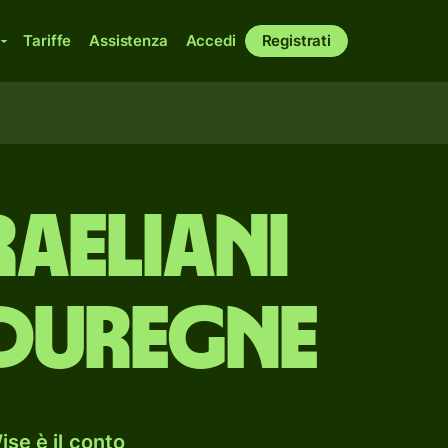
Tariffe
Assistenza
Accedi
Registrati
raeliani
nduregne
se è il conto