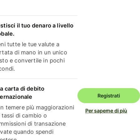
stisci il tuo denaro a livello
obale.
ni tutte le tue valute a
rtata di mano in un unico
sto e convertile in pochi
condi.
a carta di debito
Registrati
ternazionale
n temere più maggiorazioni
Per saperne di più
i tassi di cambio o
mmissioni di transazione
evate quando spendi
'estero.