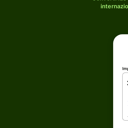
internazi
Im