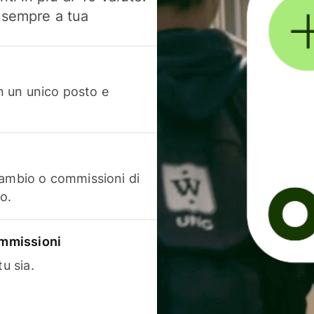
, sempre a tua
in un unico posto e
cambio o commissioni di
o.
commissioni
u sia.