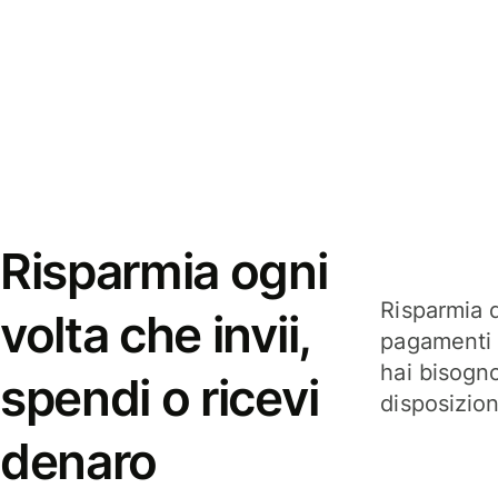
Risparmia ogni
Risparmia q
volta che invii,
pagamenti i
hai bisogn
spendi o ricevi
disposizio
denaro