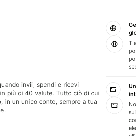
Ge
gl
Tie
po
po
se
uando invii, spendi e ricevi
Un
n più di 40 valute. Tutto ciò di cui
in
o, in un unico conto, sempre a tua
No
ne.
su
co
el
all