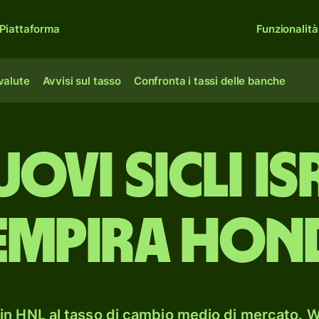
Piattaforma
Funzionalità
 valute
Avvisi sul tasso
Confronta i tassi delle banche
ovi sicli is
empira ho
 in HNL al tasso di cambio medio di mercato. Wi