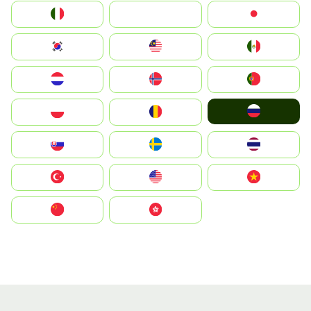
Italia
JA
Japan
South Korea
Malay
Mexico
Nederland
Norge
Portugal
Россия
Polska
România
Slovensko
Ruoŧŧa
ไทย
Türkiye
United States
Vietnam
中国
中國香港特別行政區