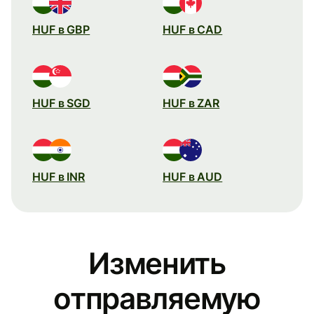
HUF в GBP
HUF в CAD
HUF в SGD
HUF в ZAR
HUF в INR
HUF в AUD
Изменить
отправляемую