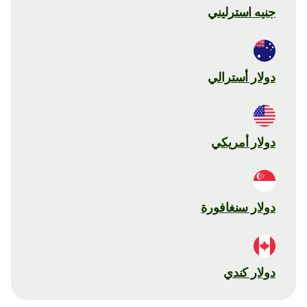
جنيه استرليني
دولار أسترالي
دولار أمريكي
دولار سنغافورة
دولار كندي