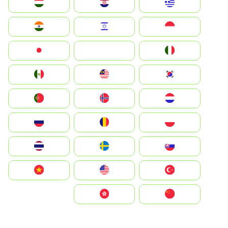
Greece
Hrvatska
Magyarország
Indonesia
Israel
India
Italia
JA
Japan
South Korea
Malay
Mexico
Nederland
Norge
Portugal
Polska
România
Россия
Slovensko
Ruoŧŧa
ไทย
Türkiye
United States
Vietnam
中国
中國香港特別行政區