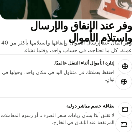
ر عند الإنفاق والإرسال
ستلام الأموال
وفّر المال عند إرسال الأموال وإنفاقها واستلامها بأكثر من 40
لة. كل ما تحتاجه، في حساب واحد، وقتما تشاء.
إدارة الأموال أثناء التنقل عالميًا.
احتفظ بعملاتك في متناول اليد في مكان واحد، وحولها في
ثوانٍ.
بطاقة خصم مباشر دولية
لا تقلق أبدًا بشأن زيادات سعر الصرف، أو رسوم المعاملات
المرتفعة عند الإنفاق في الخارج.