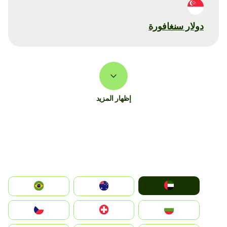
دولار سنغافورة
إظهار المزيد
الإمارات العربية المتحدة
Australia
Brazil
България
Switzerland
Czechia