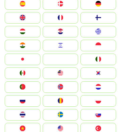
Deutschland
Denmark
España
Suomi
France
United Kingdom
Greece
Hrvatska
Magyarország
Indonesia
Israel
India
Italia
JA
Japan
South Korea
Malay
Mexico
Nederland
Norge
Portugal
Polska
România
Россия
Slovensko
Ruoŧŧa
ไทย
Türkiye
United States
Vietnam