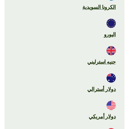
الكرونا السويدية
اليورو
جنيه استرليني
دولار أسترالي
دولار أمريكي