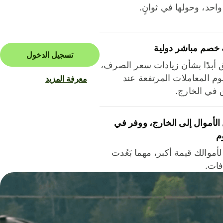
احد، وحولها في ثوانٍ.
 خصم مباشر دولية
تسجيل الدخول
ق أبدًا بشأن زيادات سعر الصرف،
م المعاملات المرتفعة عند
معرفة المزيد
ق في الخارج.
لأموال إلى الخارج، ووفر في
م
أموالك قيمة أكبر، مهما بَعُدت
فات.