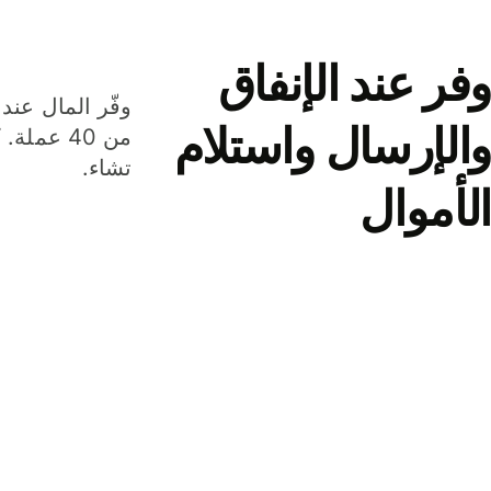
وفر عند الإنفاق
وفّر المال عند 
والإرسال واستلام
من 40 عم
تشاء.
الأموال