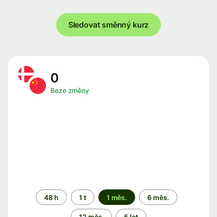
Sledovat směnný kurz
0
Beze změny
Časové
48 h
1 t
1 měs.
6 měs.
období
12 měs.
5 let