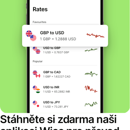
Stáhněte si zdarma naši