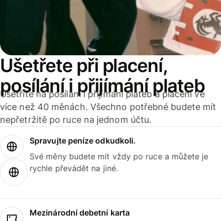
Ušetřete při placení,
posílání i přijímání plateb
Ušetříte na posílání i přijímání plateb a placení ve
více než 40 měnách. Všechno potřebné budete mít
nepřetržitě po ruce na jednom účtu.
Spravujte peníze odkudkoli.
Své měny budete mít vždy po ruce a můžete je
rychle převádět na jiné.
Mezinárodní debetní karta