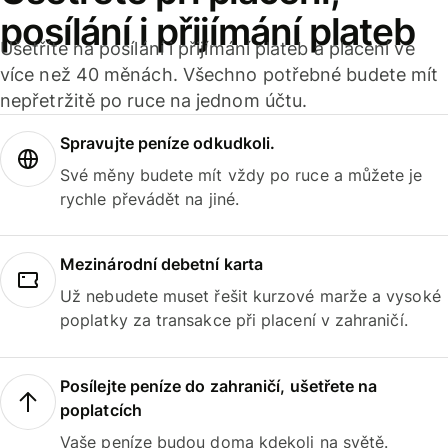
posílání i přijímání plateb
Ušetříte na posílání i přijímání plateb a placení ve
více než 40 měnách. Všechno potřebné budete mít
nepřetržitě po ruce na jednom účtu.
Spravujte peníze odkudkoli.
Své měny budete mít vždy po ruce a můžete je
rychle převádět na jiné.
Mezinárodní debetní karta
Už nebudete muset řešit kurzové marže a vysoké
poplatky za transakce při placení v zahraničí.
Posílejte peníze do zahraničí, ušetřete na
poplatcích
Vaše peníze budou doma kdekoli na světě.