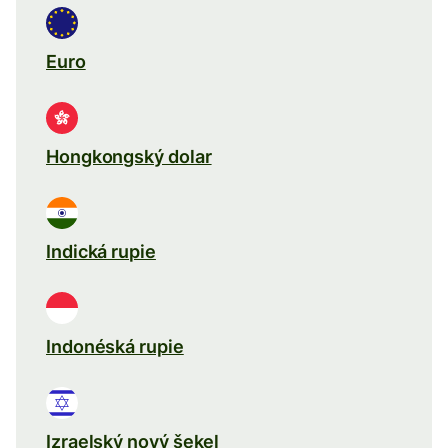
Euro
Hongkongský dolar
Indická rupie
Indonéská rupie
Izraelský nový šekel