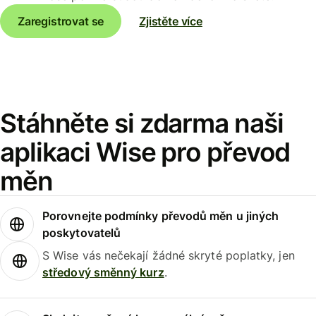
Zaregistrovat se
Zjistěte více
Stáhněte si zdarma naši
aplikaci Wise pro převod
měn
Porovnejte podmínky převodů měn u jiných
poskytovatelů
S Wise vás nečekají žádné skryté poplatky, jen
středový směnný kurz
.