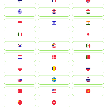
Suomi
France
United Kingdom
Greece
Hrvatska
Magyarország
Indonesia
Israel
India
Italia
JA
Japan
South Korea
Malay
Mexico
Nederland
Norge
Portugal
Polska
România
Россия
Slovensko
Ruoŧŧa
ไทย
Türkiye
United States
Vietnam
中国
中國香港特別行政區