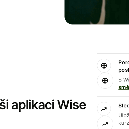
Por
pos
S Wi
smě
i aplikaci Wise
Sle
Ulož
kurz