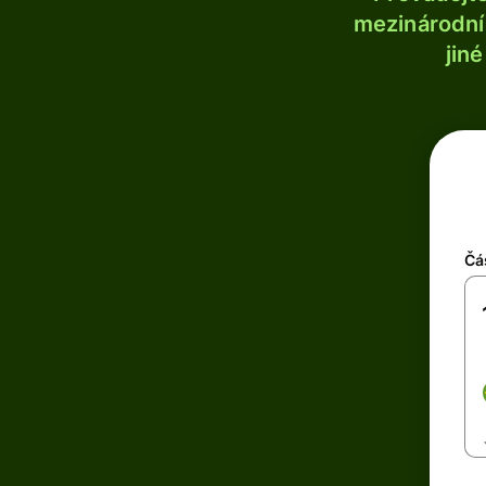
mezinárodní 
jin
Čá