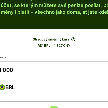
účet, se kterým můžete své peníze posílat, p
é měny i platit – všechno jako doma, ať jste kdek
Středový směnný kurz
R$1 BRL = 1,327 CNY
stka
BRL