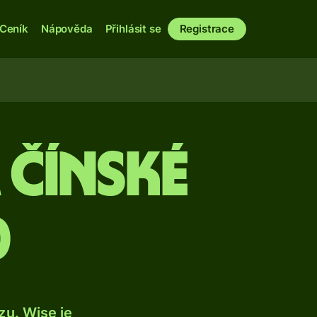
Ceník
Nápověda
Přihlásit se
Registrace
 čínské
)
u. Wise je