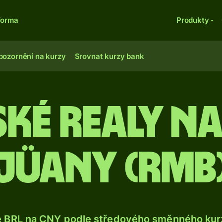
forma
Produkty
pozornění na kurzy
Srovnat kurzy bank
ské realy na
jüany (rmb
e BRL na CNY podle středového směnného kurz