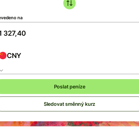
evedeno na
CNY
Poslat peníze
Sledovat směnný kurz