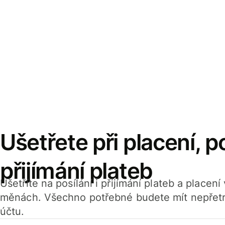
Ušetřete při placení, po
přijímání plateb
Ušetříte na posílání i přijímání plateb a placen
měnách. Všechno potřebné budete mít nepřetr
účtu.