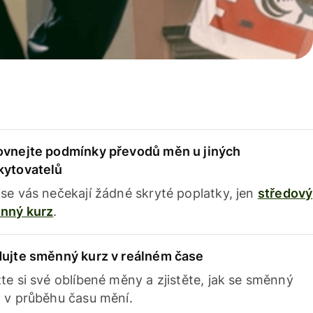
ovnejte podmínky převodů měn u jiných
kytovatelů
se vás nečekají žádné skryté poplatky, jen
středový
nný kurz
.
dujte směnný kurz v reálném čase
te si své oblíbené měny a zjistěte, jak se směnný
 v průběhu času mění.