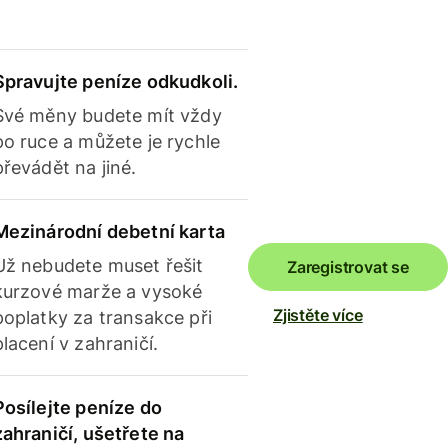
Spravujte peníze odkudkoli.
Své měny budete mít vždy
po ruce a můžete je rychle
převádět na jiné.
Mezinárodní debetní karta
Už nebudete muset řešit
Zaregistrovat se
kurzové marže a vysoké
Zjistěte více
poplatky za transakce při
placení v zahraničí.
Posílejte peníze do
zahraničí, ušetřete na