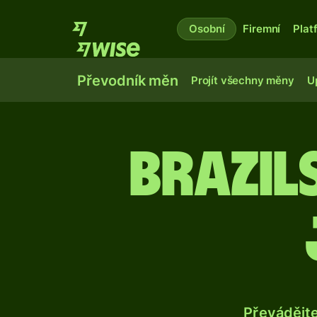
Osobní
Firemní
Plat
Převodník měn
Projít všechny měny
U
Brazil
Převádějt