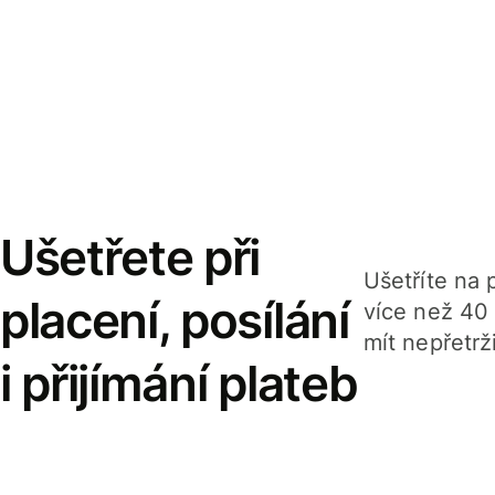
Ušetřete při
Ušetříte na p
placení, posílání
více než 40
mít nepřetrž
i přijímání plateb