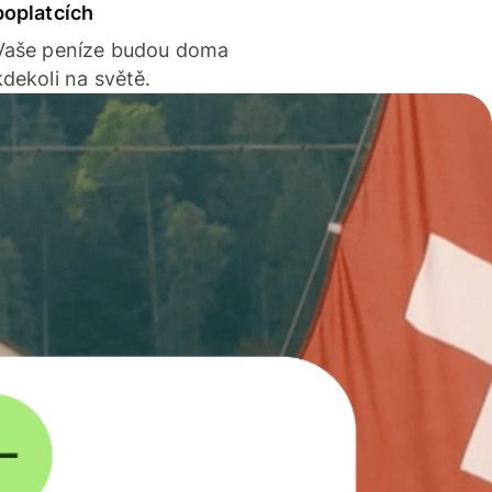
poplatcích
Vaše peníze budou doma
kdekoli na světě.