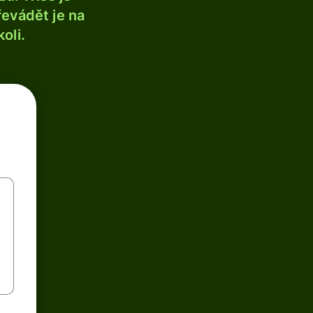
řevádět je na
oli.