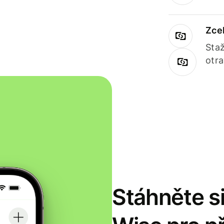
Zce
Staž
otr
Stáhněte si