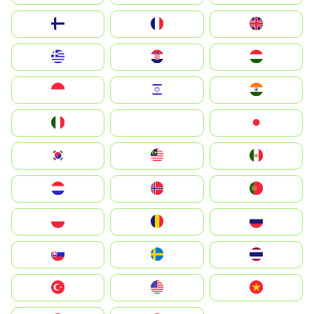
Suomi
France
United Kingdom
Greece
Hrvatska
Magyarország
Indonesia
Israel
India
Italia
JA
Japan
South Korea
Malay
Mexico
Nederland
Norge
Portugal
Polska
România
Россия
Slovensko
Ruoŧŧa
ไทย
Türkiye
United States
Vietnam