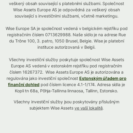
veškerý obsah související s platebními službami. Společnost
Wise Assets Europe AS je odpovědná za veškerý obsah
související s investičními službami, včetně marketingu.
Wise Europe SA je společnost vedená v belgickém rejstříku pod
registračním číslem 0713629988. Naše sídlo je na adrese Rue
du Trône 100, 3. patro, 1050 Brusel, Belgie. Wise je platební
instituce autorizovaná v Belgii.
Všechny investiční služby poskytuje společnost Wise Assets
Europe AS vedená v estonském rejstříku pod registračním
číslem 16267372. Wise Assets Europe AS je autorizována a
regulována jako investiční společnost
Estonským úřadem pro
finanční dohled
pod číslem licence 4.1-1/174. Adresa sídla je
Kopli tn 68a, Põhja-Tallinna linnaosa, Tallinn, Estonsko.
Všechny investiční služby jsou poskytovány příslušným
subjektem Wise Assets
ve vaší lokalitě
.