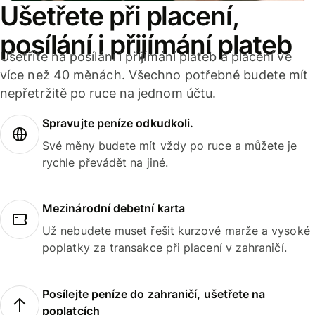
Ušetřete při placení,
posílání i přijímání plateb
Ušetříte na posílání i přijímání plateb a placení ve
více než 40 měnách. Všechno potřebné budete mít
nepřetržitě po ruce na jednom účtu.
Spravujte peníze odkudkoli.
Své měny budete mít vždy po ruce a můžete je
rychle převádět na jiné.
Mezinárodní debetní karta
Už nebudete muset řešit kurzové marže a vysoké
poplatky za transakce při placení v zahraničí.
Posílejte peníze do zahraničí, ušetřete na
poplatcích