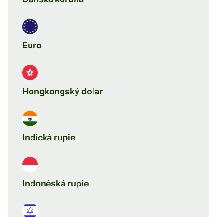
Euro
Hongkongský dolar
Indická rupie
Indonéská rupie