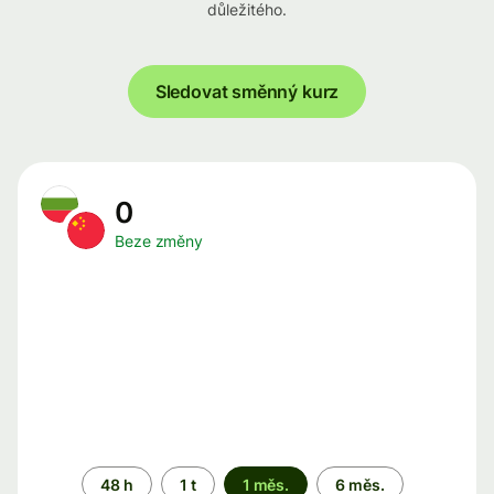
důležitého.
Sledovat směnný kurz
0
Beze změny
Časové
48 h
1 t
1 měs.
6 měs.