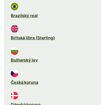
Brazilský real
Britská libra (Sterling)
Bulharský lev
Česká koruna
Dánská koruna