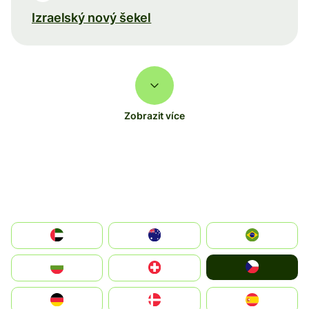
Izraelský nový šekel
Zobrazit více
الإمارات العربية المتحدة
Australia
Brazil
Czechia
България
Switzerland
Deutschland
Denmark
España