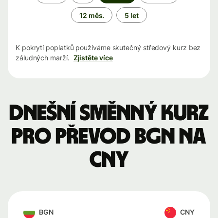
období
12 měs.
5 let
K pokrytí poplatků používáme skutečný středový kurz bez
záludných marží.
Zjistěte více
Dnešní směnný kurz
pro převod BGN na
CNY
BGN
CNY