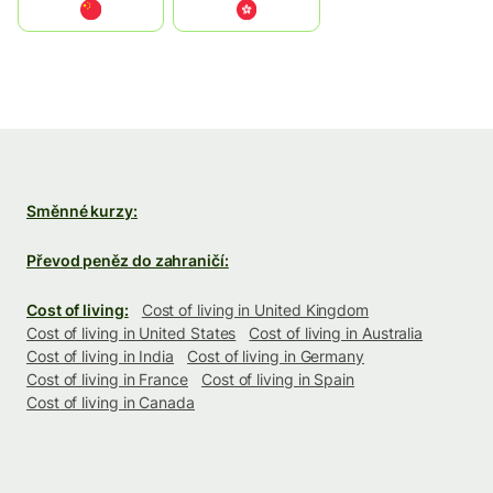
中国
中國香港特別行政區
Směnné kurzy:
Převod peněz do zahraničí:
Cost of living:
Cost of living in United Kingdom
Cost of living in United States
Cost of living in Australia
Cost of living in India
Cost of living in Germany
Cost of living in France
Cost of living in Spain
Cost of living in Canada