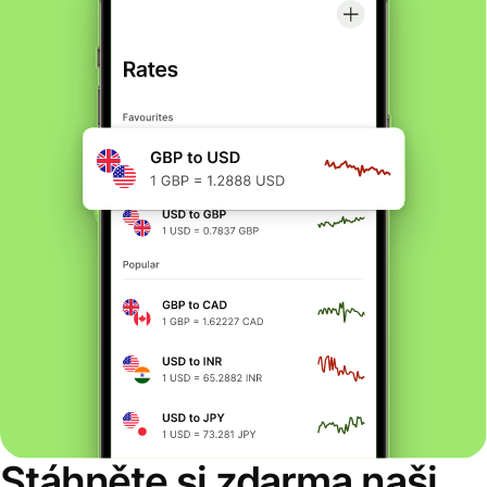
Stáhněte si zdarma naši