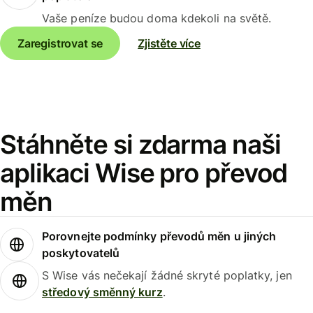
Vaše peníze budou doma kdekoli na světě.
Zaregistrovat se
Zjistěte více
Stáhněte si zdarma naši
aplikaci Wise pro převod
měn
Porovnejte podmínky převodů měn u jiných
poskytovatelů
S Wise vás nečekají žádné skryté poplatky, jen
středový směnný kurz
.