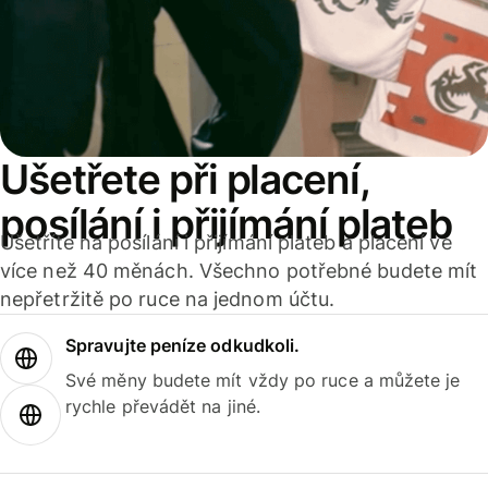
Ušetřete při placení,
posílání i přijímání plateb
Ušetříte na posílání i přijímání plateb a placení ve
více než 40 měnách. Všechno potřebné budete mít
nepřetržitě po ruce na jednom účtu.
Spravujte peníze odkudkoli.
Své měny budete mít vždy po ruce a můžete je
rychle převádět na jiné.